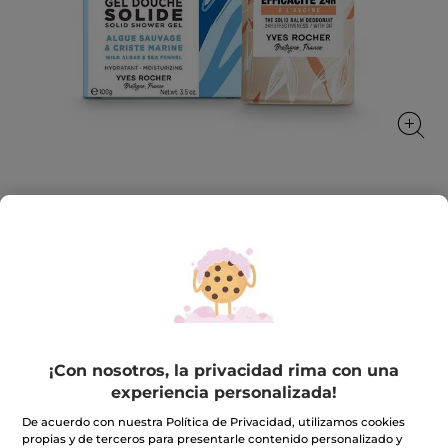
Kit Esenciales Sólidos Gel de Ducha &
Desodorante - Formato Viaje
Limpia y protege con formatos prácticos y
responsables
★★★★★
★★★★★
3.6
(12)
INCLUIR UNA RESEÑA
¡Con nosotros, la privacidad rima con una
3.6
de
17,98€
experiencia personalizada!
5
estrellas.
Leer
De acuerdo con nuestra Política de Privacidad, utilizamos cookies
Cantidad
reseñas
propias y de terceros para presentarle contenido personalizado y
de