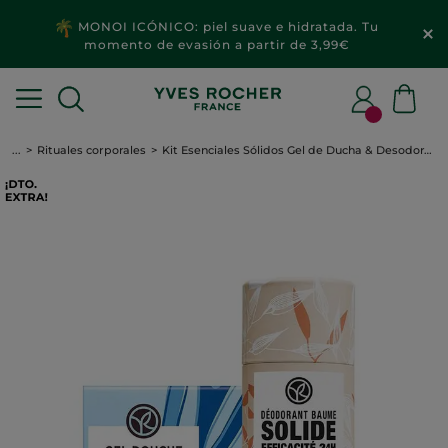
MONOI ICÓNICO: piel suave e hidratada. Tu
momento de evasión a partir de 3,99€
...
Rituales corporales
Kit Esenciales Sólidos Gel de Ducha & Desodorante - Formato Viaje