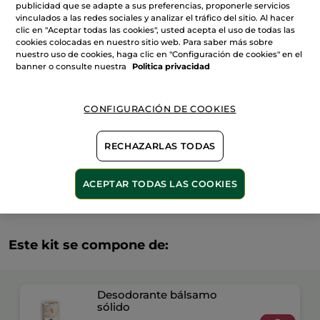
publicidad que se adapte a sus preferencias, proponerle servicios
Kit
vinculados a las redes sociales y analizar el tráfico del sitio. Al hacer
Esenciales
Sólidos
clic en "Aceptar todas las cookies", usted acepta el uso de todas las
AÑADIR A MI CESTA
Gel
cookies colocadas en nuestro sitio web. Para saber más sobre
de
nuestro uso de cookies, haga clic en "Configuración de cookies" en el
Ducha
&
banner o consulte nuestra
Politica privacidad
Desodorante
-
Entrega entre 5 a 8 días hábiles
Formato
Viaje
Pago Seguro
CONFIGURACIÓN DE COOKIES
Satisfecho o te devolvemos el dinero
RECHAZARLAS TODAS
Las promociones o ventajas Yves Rocher son
calculadas en comparación con los Precios tarifa
recomendados (P.T.R.)
ACEPTAR TODAS LAS COOKIES
VER P.T.R 2026
Este kit se compone de:
Desodorante bálsamo
sólido