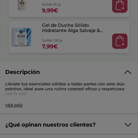
Solido 50 g
9,99€
Gel de Ducha Sólido
Hidratante Alga Salvaje &
Hinojo Marino
Solido 100 g
7,99€
Descripción
Llévate tus esenciales sólidos a todas partes con este dúo
práctico, ideal para una rutina corporal eficaz y respetuosa
con la piel.
Este set contiene :
VER MÁS
- Desodorante Bálsamo Sólido Avena :
Este desodorante sólido ofrece una eficacia de 24h* contra los
malos olores respetando la piel. Su textura no grasa y no
¿Qué opinan nuestros clientes?
pegajosa limita la sensación de humedad y deja la piel suave
y delicadamente perfumada. Formulado con un 95% de