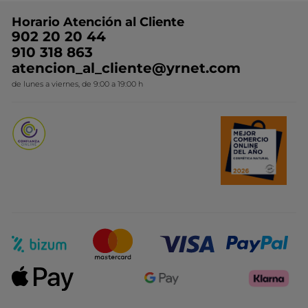
Preguntas y respuestas
Colección de Navidad
Trabaja con nosotros
Horario Atención al Cliente
Contacto
Ideas de Regalo
902 20 20 44
Conviértete en Franquiciada
910 318 863
Colección Monoi
atencion_al_cliente@yrnet.com
Novedades del mes
de lunes a viernes, de 9:00 a 19:00 h
Promociones del mes