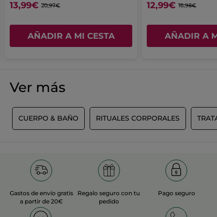
≡
ORDENAR POR
FILTRO REVIEWS
13,99€
12,99€
Al
20,97€
16,98€
pulsar
el
siguiente
botón
AÑADIR A MI CESTA
AÑADIR A M
Anónimo
·
hace 24 días
se
actualizará
★★★★★
★★★★★
el
5
contenido
Werde ich wieder kaufen
que
de
Ich habe dieses Produkt gekauft, weil
hay
5
a
ich den Duft von Kokosnuss liebe
Ver más
estrellas.
continuación
TRADUCIR CON GOOGLE
Recomienda este producto
Sí
S
CUERPO & BAÑO
RITUALES CORPORALES
TRAT
Inicialmente publicado en Yves Rocher Suisse
MÁS
Gastos de envío gratis
Regalo seguro con tu
Pago seguro
a partir de 20€
pedido