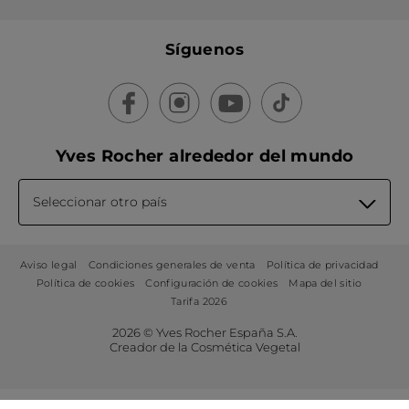
Síguenos
Yves Rocher alrededor del mundo
Seleccionar otro país
Aviso legal
Condiciones generales de venta
Política de privacidad
Política de cookies
Configuración de cookies
Mapa del sitio
Tarifa 2026
2026 © Yves Rocher España S.A.
Creador de la Cosmética Vegetal