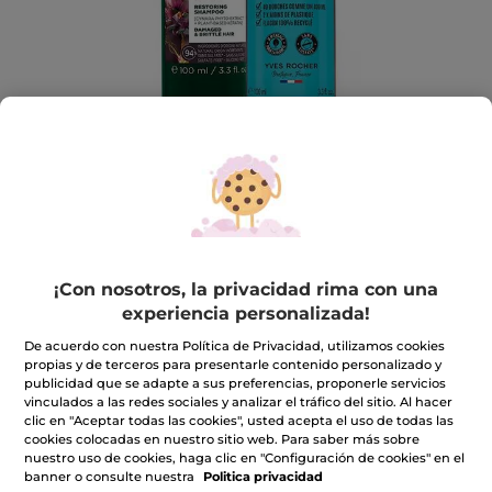
Kit Champú Formato Viaje - Monoi &
¡Con nosotros, la privacidad rima con una
Reparar 100ml
experiencia personalizada!
Limpia, repara y cuida el cabello a diario
De acuerdo con nuestra Política de Privacidad, utilizamos cookies
★★★★★
★★★★★
3.6
(17)
INCLUIR UNA RESEÑA
propias y de terceros para presentarle contenido personalizado y
publicidad que se adapte a sus preferencias, proponerle servicios
3.6
de
8,49€
vinculados a las redes sociales y analizar el tráfico del sitio. Al hacer
5
clic en "Aceptar todas las cookies", usted acepta el uso de todas las
estrellas.
cookies colocadas en nuestro sitio web. Para saber más sobre
Leer
Cantidad
reseñas
nuestro uso de cookies, haga clic en "Configuración de cookies" en el
de
banner o consulte nuestra
Politica privacidad
Kit