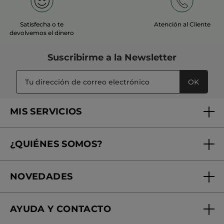
Satisfecha o te
Atención al Cliente
devolvemos el dinero
Suscribirme a
la Newsletter
OK
MIS SERVICIOS
Seguimiento de mi pedido
¿QUIÉNES SOMOS?
Tratamientos de Belleza
Fundación Yves Rocher
Encuentra tu Centro de Belleza
NOVEDADES
¿Quiénes somos?
Mi club Yves Rocher
Regalo por compra
Expertos en Cosmética Dermo-botánica
Condiciones promocionales
AYUDA Y CONTACTO
Rebajas
Nuestros compromisos