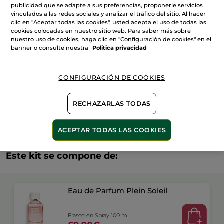
Parfum
publicidad que se adapte a sus preferencias, proponerle servicios
AÑADIR A MI CESTA
100
vinculados a las redes sociales y analizar el tráfico del sitio. Al hacer
ml
clic en "Aceptar todas las cookies", usted acepta el uso de todas las
cookies colocadas en nuestro sitio web. Para saber más sobre
nuestro uso de cookies, haga clic en "Configuración de cookies" en el
Entrega entre 5 a 8 días hábiles
banner o consulte nuestra
Politica privacidad
Pago Seguro
Satisfecho o te devolvemos el dinero
CONFIGURACIÓN DE COOKIES
Las promociones o ventajas Yves Rocher son
calculadas en comparación con los Precios tarifa
RECHAZARLAS TODAS
recomendados (P.T.R.)
VER P.T.R 2026
ACEPTAR TODAS LAS COOKIES
Este kit se compone de:
Eau de Parfum Plein Soleil
Frasco en Spray 100 ml