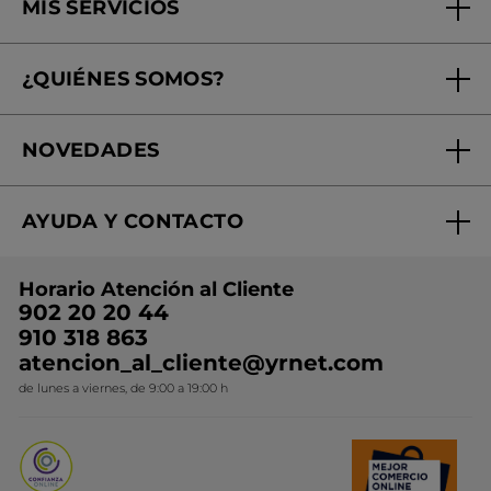
MIS SERVICIOS
Seguimiento de mi pedido
¿QUIÉNES SOMOS?
Tratamientos de Belleza
Fundación Yves Rocher
Encuentra tu Centro de Belleza
NOVEDADES
¿Quiénes somos?
Mi club Yves Rocher
Regalo por compra
Expertos en Cosmética Dermo-botánica
Condiciones promocionales
AYUDA Y CONTACTO
Rebajas
Nuestros compromisos
Preguntas y respuestas
Colección de Navidad
Trabaja con nosotros
Horario Atención al Cliente
Contacto
Ideas de Regalo
902 20 20 44
Conviértete en Franquiciada
910 318 863
Colección Monoi
atencion_al_cliente@yrnet.com
Novedades del mes
de lunes a viernes, de 9:00 a 19:00 h
Promociones del mes