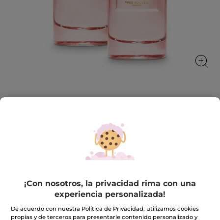
1+1 Plein Soleil - Eau de Parfum 100 ml
Flores solares cautivadoras
★★★★★
★★★★★
INCLUIR UNA RESEÑA
No
hay
69,90€
139,80€
valoraciones
de
¡Con nosotros, la privacidad rima con una
1+1
experiencia personalizada!
Plein
Cantidad
Soleil
-
De acuerdo con nuestra Política de Privacidad, utilizamos cookies
Eau
propias y de terceros para presentarle contenido personalizado y
de