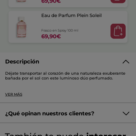
69,90€
Eau de Parfum Plein Soleil
Frasco en Spray 100 ml
69,90€
Descripción
Déjate transportar al corazón de una naturaleza exuberante
bañada por el sol con este luminoso dúo perfumado.
Este set contiene :
VER MÁS
- 2 × Plein Soleil - Eau de Parfum (100 ml) : en el cenit, el sol
revela toda la riqueza de una naturaleza florecida y
abundante. Esta fragancia solar revela un radiante bouquet
de ylang-ylang y nardo, sublimado por la calidez envolvente
¿Qué opinan nuestros clientes?
de un cautivador sándalo.
¡Queremos conocer tu opinión!
Sin
Intensidad :
équilibrée
puntuación
☆☆☆☆☆
☆☆☆☆☆