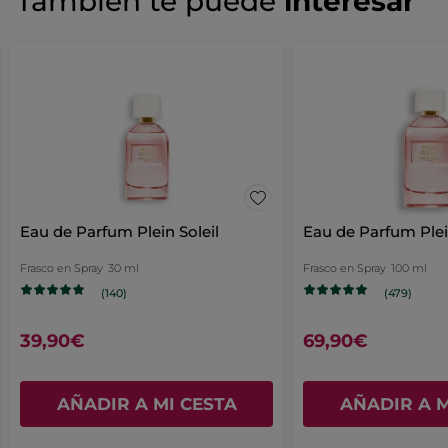
También te puede
interesar
Familia olfativa :
floral solar
No
hay
Notas olfativas :
nardo, ylang-ylang, sándalo
valoraciones
AÑADIR UNA RESEÑA
de
Referencia: SG296
1+1
Plein
Soleil
-
Eau
de
Parfum
100
ml
Eau de Parfum Plein Soleil
Eau de Parfum Plei
Frasco en Spray
30 ml
Frasco en Spray
100 ml
(140)
(479)
39,90€
69,90€
AÑADIR A MI CESTA
AÑADIR A M