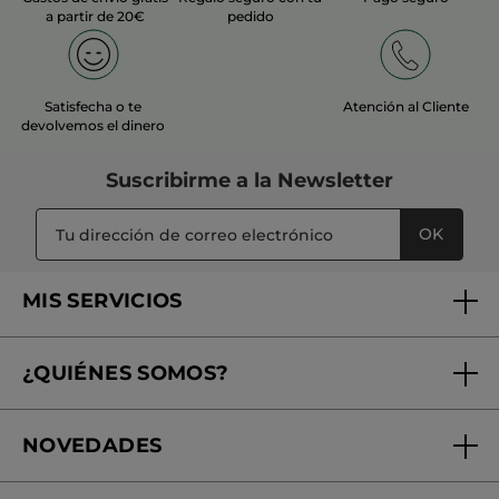
a partir de 20€
pedido
Satisfecha o te
Atención al Cliente
devolvemos el dinero
Suscribirme a
la Newsletter
OK
MIS SERVICIOS
Seguimiento de mi pedido
¿QUIÉNES SOMOS?
Tratamientos de Belleza
Fundación Yves Rocher
Encuentra tu Centro de Belleza
NOVEDADES
¿Quiénes somos?
Mi club Yves Rocher
Regalo por compra
Expertos en Cosmética Dermo-botánica
Condiciones promocionales