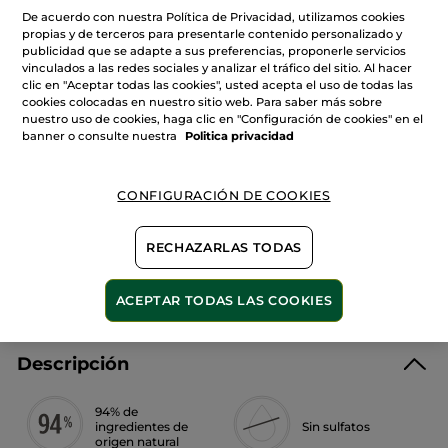
Cantidad
reseñas
De acuerdo con nuestra Política de Privacidad, utilizamos cookies
de
propias y de terceros para presentarle contenido personalizado y
Gel
publicidad que se adapte a sus preferencias, proponerle servicios
de
Ducha
vinculados a las redes sociales y analizar el tráfico del sitio. Al hacer
AÑADIR A MI CESTA
Mango
clic en "Aceptar todas las cookies", usted acepta el uso de todas las
&
cookies colocadas en nuestro sitio web. Para saber más sobre
Cilantro
nuestro uso de cookies, haga clic en "Configuración de cookies" en el
banner o consulte nuestra
Politica privacidad
Entrega entre 5 a 8 días hábiles
Pago Seguro
CONFIGURACIÓN DE COOKIES
Satisfecho o te devolvemos el dinero
RECHAZARLAS TODAS
Las promociones o ventajas Yves Rocher son
calculadas en comparación con los Precios tarifa
recomendados (P.T.R.)
VER P.T.R 2026
ACEPTAR TODAS LAS COOKIES
Descripción
94% de
ingredientes de
Sin sulfatos
origen natural