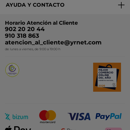
AYUDA Y CONTACTO
Rebajas
Nuestros compromisos
Preguntas y respuestas
Colección de Navidad
Trabaja con nosotros
Horario Atención al Cliente
Contacto
Ideas de Regalo
902 20 20 44
Conviértete en Franquiciada
910 318 863
Colección Monoi
atencion_al_cliente@yrnet.com
Novedades del mes
de lunes a viernes, de 9:00 a 19:00 h
Promociones del mes