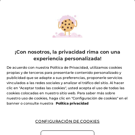
-17%
Bálsamo Ultra-
¡Con nosotros, la privacidad rima con una
Reparador - Revive &
Repara
experiencia personalizada!
Tubo
150 ml
(54)
De acuerdo con nuestra Política de Privacidad, utilizamos cookies
propias y de terceros para presentarle contenido personalizado y
publicidad que se adapte a sus preferencias, proponerle servicios
9,99€
11,99€
vinculados a las redes sociales y analizar el tráfico del sitio. Al hacer
clic en "Aceptar todas las cookies", usted acepta el uso de todas las
cookies colocadas en nuestro sitio web. Para saber más sobre
AÑADIR A MI
nuestro uso de cookies, haga clic en "Configuración de cookies" en el
CESTA
banner o consulte nuestra
Politica privacidad
CONFIGURACIÓN DE COOKIES