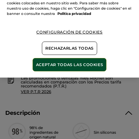
Cantidad
cookies colocadas en nuestro sitio web. Para saber más sobre
reseñas
de
nuestro uso de cookies, haga clic en "Configuración de cookies" en el
Sérum
banner o consulte nuestra
Politica privacidad
Fortalecedor
Cuero
AÑADIR A MI CESTA
Cabelludo
CONFIGURACIÓN DE COOKIES
Entrega entre 5 a 8 días hábiles
RECHAZARLAS TODAS
Pago Seguro
ACEPTAR TODAS LAS COOKIES
Satisfecho o te devolvemos el dinero
Las promociones o ventajas Yves Rocher son
calculadas en comparación con los Precios tarifa
recomendados (P.T.R.)
VER P.T.R 2026
Descripción
98% de
ingredientes de
Sin siliconas
origen natural