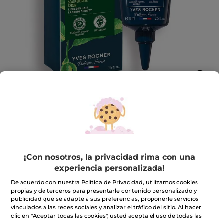
Sérum Fortalecedor Cuero Cabelludo
Inmediatamente, el cabello esta visiblemente más
¡Con nosotros, la privacidad rima con una
denso.
experiencia personalizada!
75 ml
★★★★★
★★★★★
4.1
De acuerdo con nuestra Política de Privacidad, utilizamos cookies
(166)
INCLUIR UNA RESEÑA
propias y de terceros para presentarle contenido personalizado y
4.1
publicidad que se adapte a sus preferencias, proponerle servicios
de
17,99€
5
vinculados a las redes sociales y analizar el tráfico del sitio. Al hacer
estrellas.
clic en "Aceptar todas las cookies", usted acepta el uso de todas las
Leer