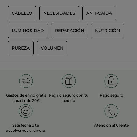
5
5.
contenido
Efficacité
que
de
J utilise ce produit depuis 2 ans
hay
CABELLO
NECESIDADES
ANTI-CAÍDA
5
a
estrellas.
continuación
TRADUCIR CON GOOGLE
LUMINOSIDAD
REPARACIÓN
NUTRICIÓN
Recomienda este producto
Sí
Inicialmente publicado en yves-rocher.fr
PUREZA
VOLUMEN
MÁS
Gastos de envío gratis
Regalo seguro con tu
Pago seguro
a partir de 20€
pedido
Satisfecha o te
Atención al Cliente
devolvemos el dinero