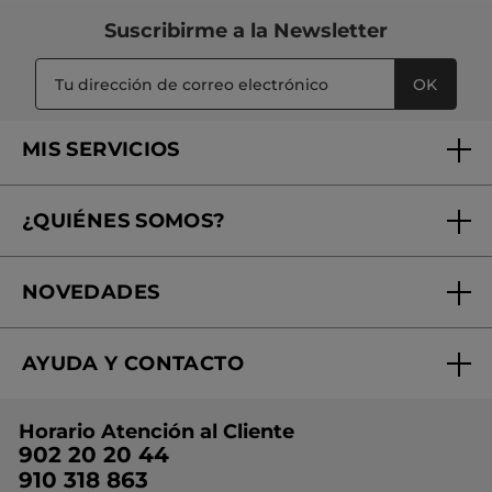
Suscribirme a
la Newsletter
OK
MIS SERVICIOS
Seguimiento de mi pedido
¿QUIÉNES SOMOS?
Tratamientos de Belleza
Fundación Yves Rocher
Encuentra tu Centro de Belleza
NOVEDADES
¿Quiénes somos?
Mi club Yves Rocher
Regalo por compra
Expertos en Cosmética Dermo-botánica
Condiciones promocionales
AYUDA Y CONTACTO
Rebajas
Nuestros compromisos
Preguntas y respuestas
Colección de Navidad
Trabaja con nosotros
Horario Atención al Cliente
Contacto
Ideas de Regalo
902 20 20 44
Conviértete en Franquiciada
910 318 863
Colección Monoi