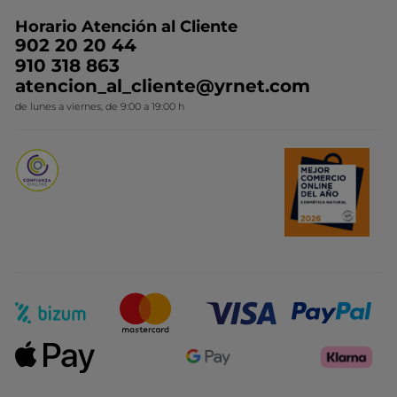
Preguntas y respuestas
Colección de Navidad
Trabaja con nosotros
Horario Atención al Cliente
Contacto
Ideas de Regalo
902 20 20 44
Conviértete en Franquiciada
910 318 863
Colección Monoi
atencion_al_cliente@yrnet.com
Novedades del mes
de lunes a viernes, de 9:00 a 19:00 h
Promociones del mes