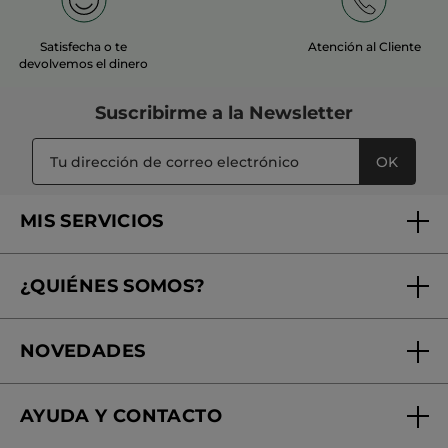
Satisfecha o te
Atención al Cliente
devolvemos el dinero
Suscribirme a
la Newsletter
OK
MIS SERVICIOS
Seguimiento de mi pedido
¿QUIÉNES SOMOS?
Tratamientos de Belleza
Fundación Yves Rocher
Encuentra tu Centro de Belleza
NOVEDADES
¿Quiénes somos?
Mi club Yves Rocher
Regalo por compra
Expertos en Cosmética Dermo-botánica
Condiciones promocionales
AYUDA Y CONTACTO
Rebajas
Nuestros compromisos