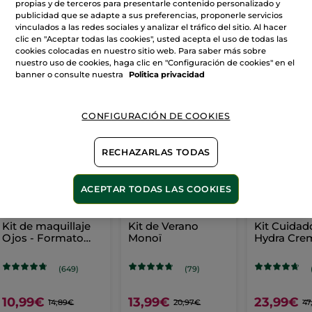
propias y de terceros para presentarle contenido personalizado y
publicidad que se adapte a sus preferencias, proponerle servicios
vinculados a las redes sociales y analizar el tráfico del sitio. Al hacer
clic en "Aceptar todas las cookies", usted acepta el uso de todas las
VER MÁS
cookies colocadas en nuestro sitio web. Para saber más sobre
nuestro uso de cookies, haga clic en "Configuración de cookies" en el
banner o consulte nuestra
Politica privacidad
AHORRA EN RUTINAS
CONFIGURACIÓN DE COOKIES
-26%
-33%
RECHAZARLAS TODAS
ACEPTAR TODAS LAS COOKIES
Kit de maquillaje
Kit de Verano
Kit Cuidad
Ojos - Formato
Monoï
Hydra Cre
Viaje
Mascarilla
(649)
(79)
10,99€
13,99€
23,99€
14,89€
20,97€
47