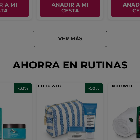
R A MI
AÑADIR A MI
AÑADI
STA
CESTA
CE
VER MÁS
AHORRA EN RUTINAS
-33%
-50%