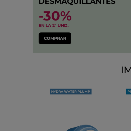
DESMAQUILLANTES
-30%
EN LA 2ª UND.
COMPRAR
I
HYDRA WATER PLUMP
P
100H
D
DE HIDRATACIÓN
O