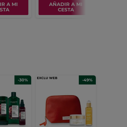
R A MI
AÑADIR A MI
AÑAD
STA
CESTA
C
-30%
-49%