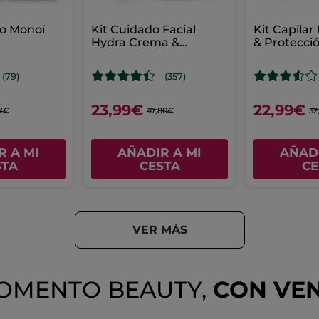
no Monoï
Kit Cuidado Facial
Kit Capilar
Hydra Crema &
& Protecci
Mascarilla
(79)
(357)
23,99€
22,99€
7€
47,80€
32
R A MI
AÑADIR A MI
AÑADI
STA
CESTA
CE
VER MÁS
OMENTO BEAUTY,
CON VE