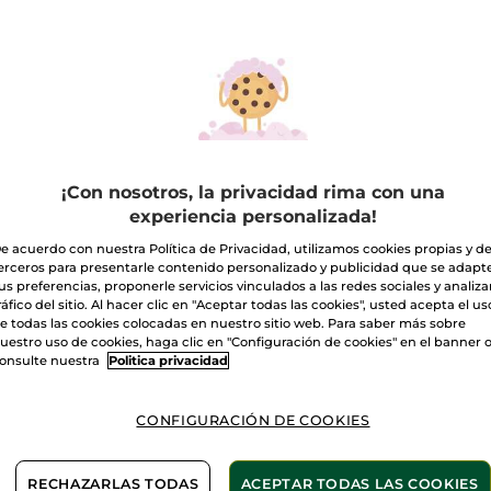
¡Con nosotros, la privacidad rima con una
experiencia personalizada!
e acuerdo con nuestra Política de Privacidad, utilizamos cookies propias y d
erceros para presentarle contenido personalizado y publicidad que se adapt
us preferencias, proponerle servicios vinculados a las redes sociales y analizar
ráfico del sitio. Al hacer clic en "Aceptar todas las cookies", usted acepta el us
0,99€
1 + 1 GRATIS
Formato viaje
Outlet
e todas las cookies colocadas en nuestro sitio web. Para saber más sobre
uestro uso de cookies, haga clic en "Configuración de cookies" en el banner 
onsulte nuestra
Politica privacidad
rtir de 20€
Entrega
CONFIGURACIÓN DE COOKIES
RECHAZARLAS TODAS
ACEPTAR TODAS LAS COOKIES