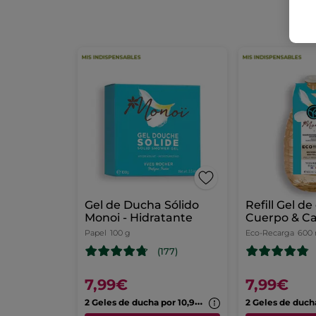
2
Gel de Ducha Sólido
Refill Gel d
Monoi - Hidratante
Cuerpo & Ca
Monoi
Papel
100 g
Eco-Recarga
600 
(177)
7,99€
7,99€
2
Geles de ducha por 10,99€