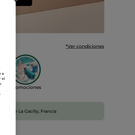
*Ver condiciones
e
e a
 el
o
Promociones
o
 desde La Gacilly, Francia