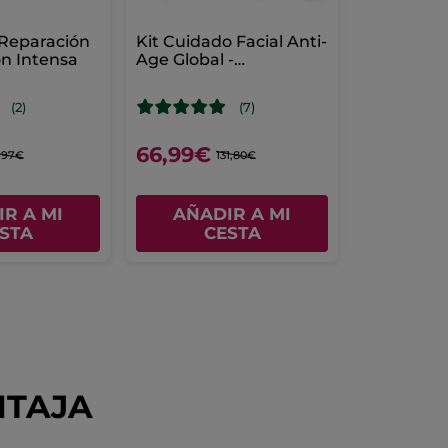
 Reparación
Kit Cuidado Facial Anti-
ón Intensa
Age Global -
Luminosidad & Firmeza
(2)
(7)
66,99€
,97€
131,80€
R A MI
AÑADIR A MI
STA
CESTA
NTAJA