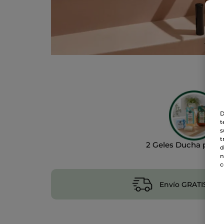
D
t
s
t
2 Geles Ducha por 1
d
n
c
Envío GRATIS a pa