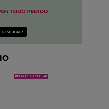
POR TODO PEDIDO​
DESCUBRIR
NO
REPARACIÓN CAPILAR
REPARA 2 AÑOS DE DAÑOS
EN UNA SOLA APLICACIÓN