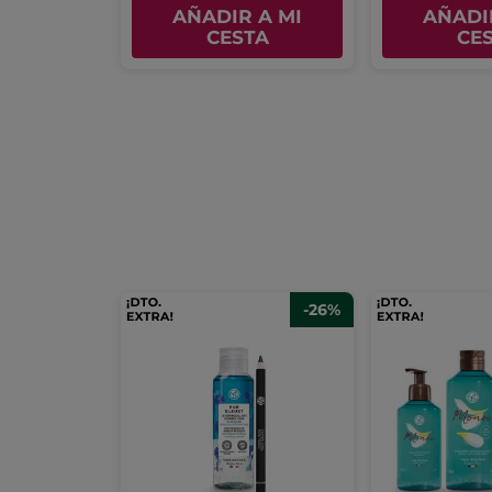
AÑADIR A MI
AÑADI
CESTA
CE
-26%