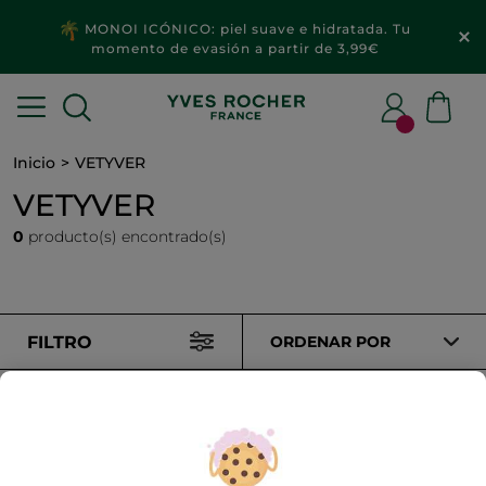
MONOI ICÓNICO: piel suave e hidratada. Tu
momento de evasión a partir de 3,99€
Inicio
VETYVER
VETYVER
0
producto(s) encontrado(s)
FILTRO
ORDENAR POR