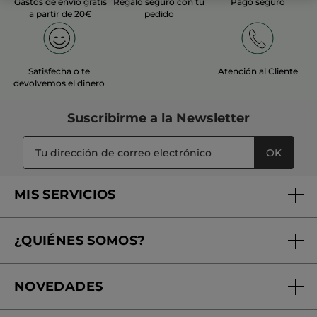
Gastos de envío gratis
Regalo seguro con tu
Pago seguro
a partir de 20€
pedido
Satisfecha o te
Atención al Cliente
devolvemos el dinero
Suscribirme a
la Newsletter
OK
MIS SERVICIOS
Seguimiento de mi pedido
¿QUIÉNES SOMOS?
Tratamientos de Belleza
Fundación Yves Rocher
Encuentra tu Centro de Belleza
NOVEDADES
¿Quiénes somos?
Mi club Yves Rocher
Regalo por compra