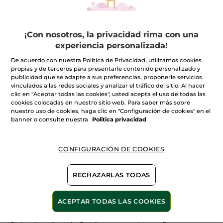
¡Con nosotros, la privacidad rima con una
experiencia personalizada!
100%
extractos
60 hectáreas de
De acuerdo con nuestra Política de Privacidad, utilizamos cookies
campos orgánicos
vegetales
propias y de terceros para presentarle contenido personalizado y
publicidad que se adapte a sus preferencias, proponerle servicios
vinculados a las redes sociales y analizar el tráfico del sitio. Al hacer
clic en "Aceptar todas las cookies", usted acepta el uso de todas las
cookies colocadas en nuestro sitio web. Para saber más sobre
nuestro uso de cookies, haga clic en "Configuración de cookies" en el
Ver más
banner o consulte nuestra
Politica privacidad
CONFIGURACIÓN DE COOKIES
E
SOIN VEG CAP NUTRI 2
NUIT D'ORCHIDEE
SENS
RECHAZARLAS TODAS
ACEPTAR TODAS LAS COOKIES