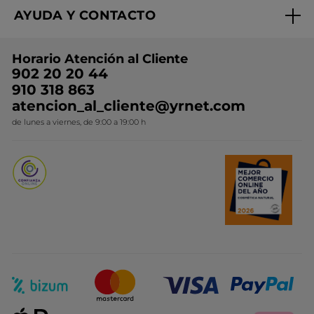
Expertos en Cosmética Dermo-botánica
Condiciones promocionales
AYUDA Y CONTACTO
Rebajas
Nuestros compromisos
Preguntas y respuestas
Colección de Navidad
Trabaja con nosotros
Horario Atención al Cliente
Contacto
Ideas de Regalo
902 20 20 44
Conviértete en Franquiciada
910 318 863
Colección Monoi
atencion_al_cliente@yrnet.com
Novedades del mes
de lunes a viernes, de 9:00 a 19:00 h
Promociones del mes