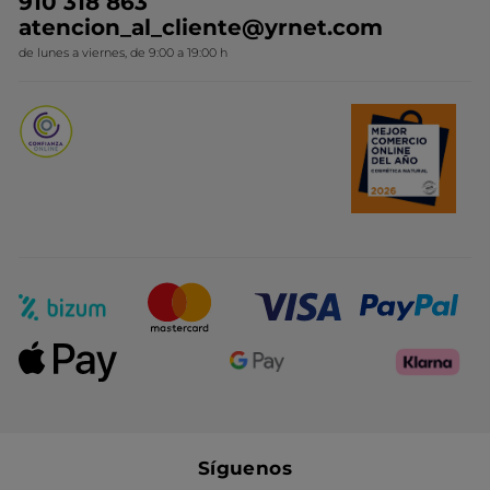
910 318 863
Colección Monoi
atencion_al_cliente@yrnet.com
Novedades del mes
de lunes a viernes, de 9:00 a 19:00 h
Promociones del mes
Síguenos