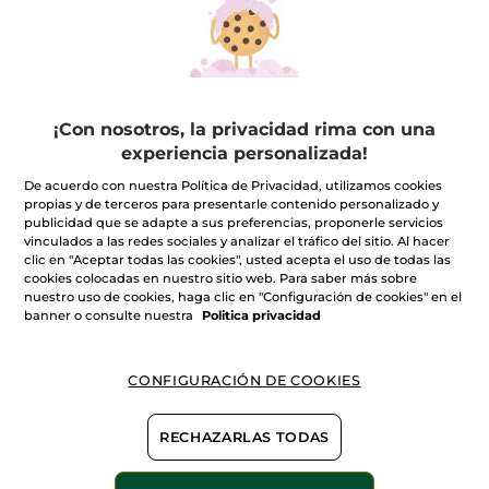
0
producto(s) encontrado(s)
FILTRO
ORDENAR POR
¡Con nosotros, la privacidad rima con una
experiencia personalizada!
De acuerdo con nuestra Política de Privacidad, utilizamos cookies
propias y de terceros para presentarle contenido personalizado y
publicidad que se adapte a sus preferencias, proponerle servicios
vinculados a las redes sociales y analizar el tráfico del sitio. Al hacer
clic en "Aceptar todas las cookies", usted acepta el uso de todas las
La Revolución del Lifting Végétal
cookies colocadas en nuestro sitio web. Para saber más sobre
Con la edad, el óvalo facial tiende a cambiar y con los años, la
nuestro uso de cookies, haga clic en "Configuración de cookies" en el
geometría del rostro pierde su definición. Estos cambios en la
banner o consulte nuestra
Politica privacidad
densidad y el volumen de la piel, son los signos típicos del
envejecimiento. El triángulo se invierte.
Nuestros expertos en I+D han encontrado un activo capaz de
VER MÁS
combatir este proceso y permitir la
CONFIGURACIÓN DE COOKIES
recuperación de un óvalo facial armonioso.
Han identificado el potencial de la Ajuga Reptans y la han
seleccionado por su concentración única en
COLÁGENO
RECHAZARLAS TODAS
VEGETAL
, para formular un concentrado inédito patentado que
aumenta el poder tensor de las células y refuerza la estructura
100%
extractos
60 hectáreas de
de la piel.