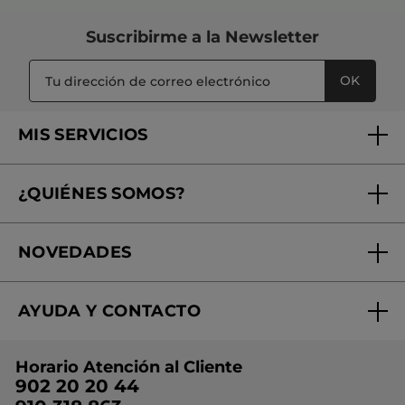
Suscribirme a
la Newsletter
OK
MIS SERVICIOS
Seguimiento de mi pedido
¿QUIÉNES SOMOS?
Tratamientos de Belleza
Fundación Yves Rocher
Encuentra tu Centro de Belleza
NOVEDADES
¿Quiénes somos?
Mi club Yves Rocher
Regalo por compra
Expertos en Cosmética Dermo-botánica
Condiciones promocionales
AYUDA Y CONTACTO
Rebajas
Nuestros compromisos
Preguntas y respuestas
Colección de Navidad
Trabaja con nosotros
Horario Atención al Cliente
Contacto
Ideas de Regalo
902 20 20 44
Conviértete en Franquiciada