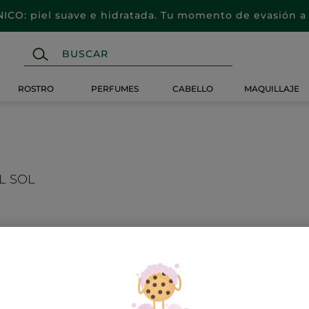
CO: piel suave e hidratada. Tu momento de evasión a 
ROSTRO
PERFUMES
CABELLO
MAQUILLAJE
L SOL
Peau Parfaite de Yves Rocher. Protege y cuida tu piel mientras 
-50%
-50%