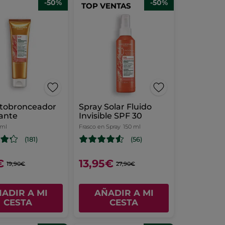
-50%
-50%
TOP VENTAS
utobronceador
Spray Solar Fluido
ante
Invisible SPF 30
 ml
Frasco en Spray
150 ml
(181)
(56)
€
13,95€
19,90€
27,90€
ADIR A MI
AÑADIR A MI
CESTA
CESTA