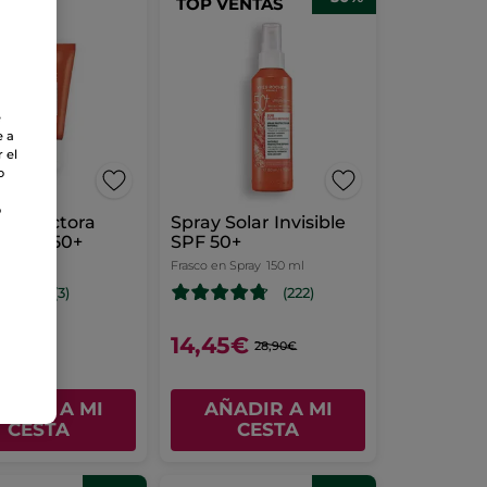
TOP VENTAS
e
e a
 el
o
o
Protectora
Spray Solar Invisible
ble SPF50+
SPF 50+
Frasco en Spray
150 ml
(3)
(222)
€
14,45€
28,90€
ADIR A MI
AÑADIR A MI
CESTA
CESTA