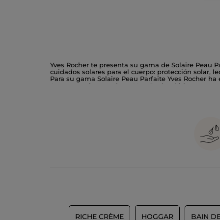
Yves Rocher te presenta su gama de Solaire Peau Parf
cuidados solares para el cuerpo: protección solar, l
Para su gama Solaire Peau Parfaite Yves Rocher ha el
¡Las protecciones solares Yves Rocher hidratan, pro
RICHE CRÈME
HOGGAR
BAIN D