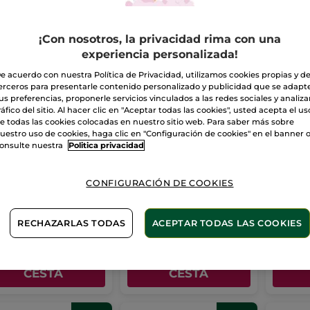
TOP VENTAS
¡Con nosotros, la privacidad rima con una
experiencia personalizada!
e acuerdo con nuestra Política de Privacidad, utilizamos cookies propias y d
erceros para presentarle contenido personalizado y publicidad que se adapt
us preferencias, proponerle servicios vinculados a las redes sociales y analizar
ráfico del sitio. Al hacer clic en "Aceptar todas las cookies", usted acepta el us
e todas las cookies colocadas en nuestro sitio web. Para saber más sobre
uestro uso de cookies, haga clic en "Configuración de cookies" en el banner 
ema Protectora
Leche Hidratante
Leche 
onsulte nuestra
Politica privacidad
iedad Rostro FPS
Aftersun - Después
invisi
+
del Sol
40 ml
Tubo
200 ml
50 ml
CONFIGURACIÓN DE COOKIES
(836)
(380)
,45€
7,45€
4,90
26,90€
14,90€
RECHAZARLAS TODAS
ACEPTAR TODAS LAS COOKIES
AÑADIR A MI
AÑADIR A MI
AÑ
CESTA
CESTA