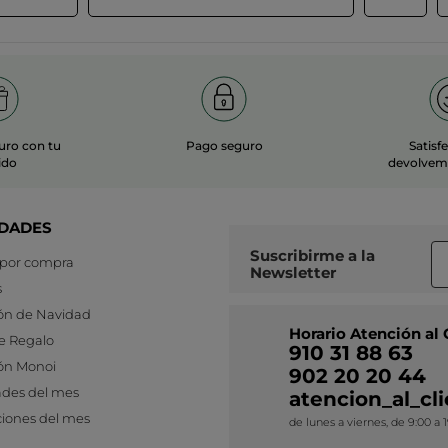
uro con tu
Pago seguro
Satisf
ido
devolvemo
DADES
Suscribirme a
la
 por compra
Newsletter
s
ón de Navidad
Horario Atención al 
e Regalo
910 31 88 63
ón Monoi
902 20 20 44
des del mes
atencion_al_c
iones del mes
de lunes a viernes, de 9:00 a 