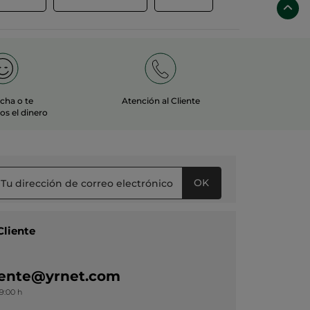
echa o te
Atención al Cliente
s el dinero
OK
Cliente
liente@yrnet.com
19:00 h