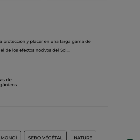
lía protección y placer en una larga gama de
l de los efectos nocivos del Sol.
 total serenidad y confianza!
as de
gánicos
MONOÏ
SEBO VÉGÉTAL
NATURE