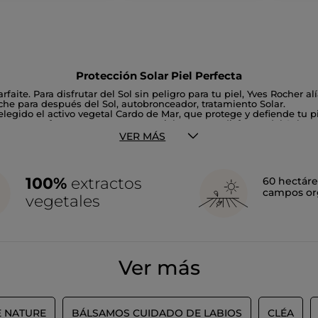
Protección Solar Piel Perfecta
aite. Para disfrutar del Sol sin peligro para tu piel, Yves Rocher a
eche para después del Sol, autobronceador, tratamiento Solar.
egido el activo vegetal Cardo de Mar, que protege y defiende tu pie
tegen y perfuman suavemente tu piel para que disfrutes del Sol con
VER MÁS
100%
extractos
60 hectáre
campos or
vegetales
Ver más
E NATURE
BÁLSAMOS CUIDADO DE LABIOS
CLÉA