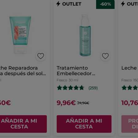
-60%
che Reparadora
Tratamiento
Leche 
a después del sol -
Embellecedor
ersun 50ml
Antiedad Aftersun
l
Frasco
30 ml
Frasco
15
(259)
50€
9,96€
10,7
24,90€
AÑADIR A MI
AÑADIR A MI
PR
CESTA
CESTA
D