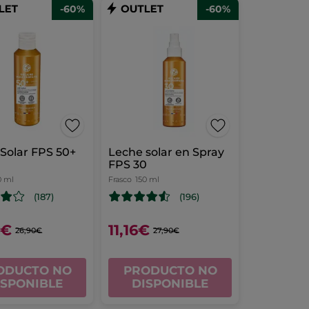
-60%
-60%
Solar FPS 50+
Leche solar en Spray
FPS 30
0 ml
Frasco
150 ml
(187)
(196)
6€
11,16€
26,90€
27,90€
ODUCTO NO
PRODUCTO NO
ISPONIBLE
DISPONIBLE