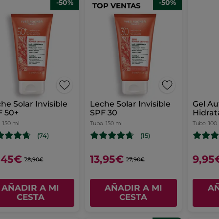
-50%
-50%
TOP VENTAS
he Solar Invisible
Leche Solar Invisible
Gel A
F 50+
SPF 30
Hidrat
150 ml
Tubo
150 ml
Tubo
100
(74)
(15)
,45€
13,95€
9,95
28,90€
27,90€
AÑADIR A MI
AÑADIR A MI
AÑ
CESTA
CESTA