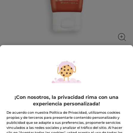
Leche Protectora invisible SPF50+
Protege e hidrata
50 ml
★★★★★
★★★★★
5.0
(3)
INCLUIR UNA RESEÑA
¡Con nosotros, la privacidad rima con una
5
experiencia personalizada!
de
4,90€
5
De acuerdo con nuestra Política de Privacidad, utilizamos cookies
estrellas.
propias y de terceros para presentarle contenido personalizado y
Leer
Cantidad
reseñas
publicidad que se adapte a sus preferencias, proponerle servicios
de
vinculados a las redes sociales y analizar el tráfico del sitio. Al hacer
Leche
clic en "Aceptar todas las cookies", usted acepta el uso de todas las