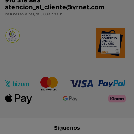
910 318 863
Colección Monoi
atencion_al_cliente@yrnet.com
Novedades del mes
de lunes a viernes, de 9:00 a 19:00 h
Promociones del mes
Síguenos