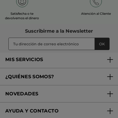
Satisfecha o te
Atención al Cliente
devolvemos el dinero
Suscribirme a
la Newsletter
OK
MIS SERVICIOS
Seguimiento de mi pedido
¿QUIÉNES SOMOS?
Tratamientos de Belleza
Fundación Yves Rocher
Encuentra tu Centro de Belleza
NOVEDADES
¿Quiénes somos?
Mi club Yves Rocher
Regalo por compra
Expertos en Cosmética Dermo-botánica
Condiciones promocionales
AYUDA Y CONTACTO
Rebajas
Nuestros compromisos