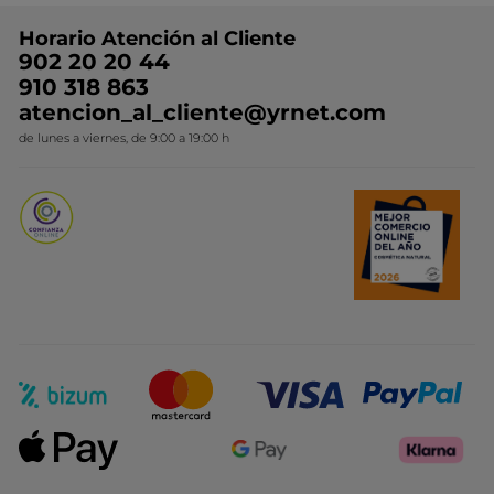
Preguntas y respuestas
Colección de Navidad
Trabaja con nosotros
Horario Atención al Cliente
Contacto
Ideas de Regalo
902 20 20 44
Conviértete en Franquiciada
910 318 863
Colección Monoi
atencion_al_cliente@yrnet.com
Novedades del mes
de lunes a viernes, de 9:00 a 19:00 h
Promociones del mes