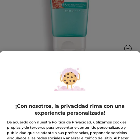
Leche Hidratante Aftersun - Después
del Sol
Calma e hidrata
¡Con nosotros, la privacidad rima con una
200 ml
experiencia personalizada!
★★★★★
★★★★★
4.6
(379)
INCLUIR UNA RESEÑA
De acuerdo con nuestra Política de Privacidad, utilizamos cookies
4.6
propias y de terceros para presentarle contenido personalizado y
de
7,45€
14,90€
-50%
publicidad que se adapte a sus preferencias, proponerle servicios
5
estrellas.
vinculados a las redes sociales y analizar el tráfico del sitio. Al hacer