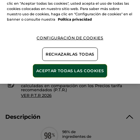
Leer
clic en "Aceptar todas las cookies", usted acepta el uso de todas las
Cantidad
reseñas
cookies colocadas en nuestro sitio web. Para saber más sobre
de
Leche
nuestro uso de cookies, haga clic en "Configuración de cookies" en el
Hidratante
banner o consulte nuestra
Politica privacidad
Aftersun
AÑADIR A MI CESTA
-
Después
del
CONFIGURACIÓN DE COOKIES
Sol
Entrega entre 5 a 8 días hábiles
RECHAZARLAS TODAS
Pago Seguro
Satisfecho o te devolvemos el dinero
ACEPTAR TODAS LAS COOKIES
Las promociones o ventajas Yves Rocher son
calculadas en comparación con los Precios tarifa
recomendados (P.T.R.)
VER P.T.R 2026
Descripción
98% de
ingredientes de