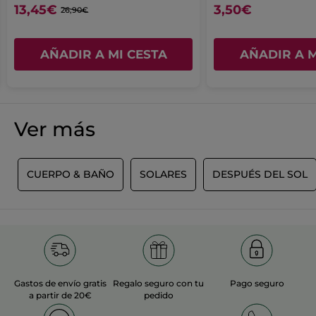
≡
ORDENAR POR
FILTRO REVIEWS
13,45€
3,50€
Al
26,90€
pulsar
el
siguiente
botón
AÑADIR A MI CESTA
AÑADIR A M
Anita
·
hace 6 horas
se
actualizará
★★★★★
★★★★★
el
5
contenido
J’adore !
que
de
très efficace et maintien le bronzage
hay
5
a
Ver más
estrellas.
continuación
TRADUCIR CON GOOGLE
Recomienda este producto
Sí
S
CUERPO & BAÑO
SOLARES
DESPUÉS DEL SOL
Inicialmente publicado en yves-rocher.fr
MÁS
Gastos de envío gratis
Regalo seguro con tu
Pago seguro
a partir de 20€
pedido