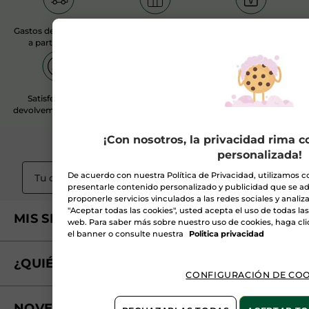
Gastos de envío gratis
Regalo seguro con tu
Pago seguro
a partir de 20€
pedido
Satisfecha o te
Atención al Cliente
devolvemos el dinero
¡Con nosotros, la privacidad rima 
Suscribirme a
la Newsletter
personalizada!
De acuerdo con nuestra Política de Privacidad, utilizamos c
OK
presentarle contenido personalizado y publicidad que se ad
proponerle servicios vinculados a las redes sociales y analizar 
"Aceptar todas las cookies", usted acepta el uso de todas la
MIS SERVICIOS
web. Para saber más sobre nuestro uso de cookies, haga cli
el banner o consulte nuestra
Politica privacidad
Seguimiento de mi pedido
¿QUIÉNES SOMOS?
Tratamientos de Belleza
CONFIGURACIÓN DE COO
Fundación Yves Rocher
Encuentra tu Centro de Belleza
NOVEDADES