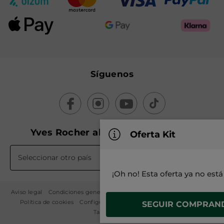
Síguenos
Yves Rocher alrededor del mundo
Oferta Kit
Seleccionar otro país
¡Oh no! Esta oferta ya no está
Aviso legal
Condiciones generales de venta
Política de privacidad
Política de cookies
Configuración de cookies
Mapa del sitio
SEGUIR COMPRAN
Tarifa 2026