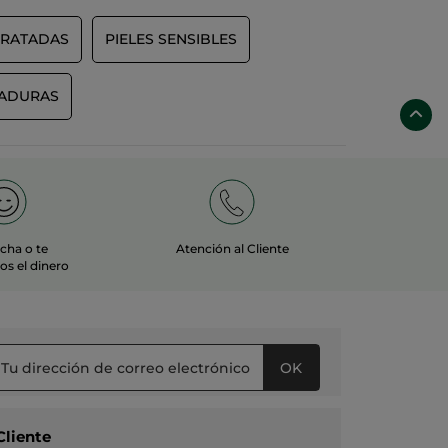
DRATADAS
PIELES SENSIBLES
MADURAS
echa o te
Atención al Cliente
s el dinero
OK
Cliente