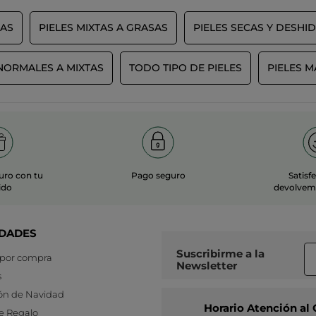
CAS
PIELES MIXTAS A GRASAS
PIELES SECAS Y DESHI
 NORMALES A MIXTAS
TODO TIPO DE PIELES
PIELES 
uro con tu
Pago seguro
Satisf
ido
devolvemo
DADES
Suscribirme a
la
 por compra
Newsletter
s
ón de Navidad
Horario Atención al 
e Regalo