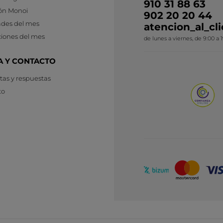
910 31 88 63
ón Monoi
902 20 20 44
des del mes
atencion_al_c
iones del mes
de lunes a viernes, de 9:00 a 
A Y CONTACTO
as y respuestas
to