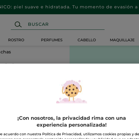
CO: piel suave e hidratada. Tu momento de evasión a 
ROSTRO
PERFUMES
CABELLO
MAQUILLAJE
nchas
has
¡Con nosotros, la privacidad rima con una
experiencia personalizada!
e acuerdo con nuestra Política de Privacidad, utilizamos cookies propias y d