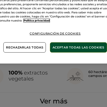
erceros para presentarle contenido personalizado y publicidad que se adapt
us preferencias, proponerle servicios vinculados a las redes sociales y analizar
ráfico del sitio. Al hacer clic en "Aceptar todas las cookies", usted acepta el us
e todas las cookies colocadas en nuestro sitio web. Para saber más sobre
uestro uso de cookies, haga clic en "Configuración de cookies" en el banner 
onsulte nuestra
Politica privacidad
CONFIGURACIÓN DE COOKIES
RECHAZARLAS TODAS
ACEPTAR TODAS LAS COOKIES
100%
extractos
60 hectáre
campos or
vegetales
Ver más