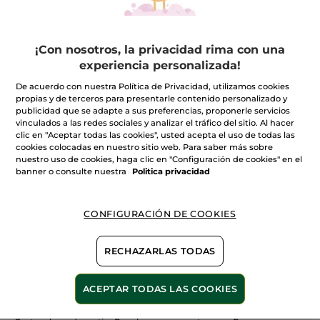
¡Con nosotros, la privacidad rima con una
experiencia personalizada!
100%
extractos
60 hectáreas de
De acuerdo con nuestra Política de Privacidad, utilizamos cookies
campos orgánicos
vegetales
propias y de terceros para presentarle contenido personalizado y
publicidad que se adapte a sus preferencias, proponerle servicios
vinculados a las redes sociales y analizar el tráfico del sitio. Al hacer
clic en "Aceptar todas las cookies", usted acepta el uso de todas las
cookies colocadas en nuestro sitio web. Para saber más sobre
nuestro uso de cookies, haga clic en "Configuración de cookies" en el
Ver más
banner o consulte nuestra
Politica privacidad
CONFIGURACIÓN DE COOKIES
E
SOIN VEG CAP NUTRI 2
NUIT D'ORCHIDEE
SENS
RECHAZARLAS TODAS
ACEPTAR TODAS LAS COOKIES