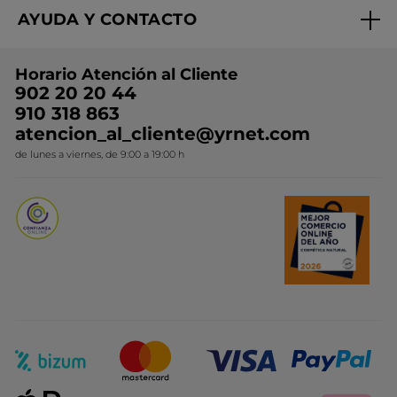
Expertos en Cosmética Dermo-botánica
Condiciones promocionales
AYUDA Y CONTACTO
Rebajas
Nuestros compromisos
Preguntas y respuestas
Colección de Navidad
Trabaja con nosotros
Horario Atención al Cliente
Contacto
Ideas de Regalo
902 20 20 44
Conviértete en Franquiciada
910 318 863
Colección Monoi
atencion_al_cliente@yrnet.com
Novedades del mes
de lunes a viernes, de 9:00 a 19:00 h
Promociones del mes