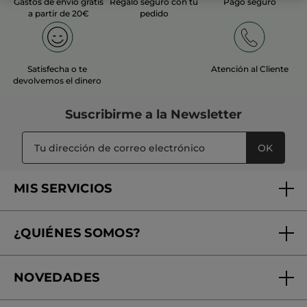
Gastos de envío gratis
Regalo seguro con tu
Pago seguro
a partir de 20€
pedido
Satisfecha o te
Atención al Cliente
devolvemos el dinero
Suscribirme a
la Newsletter
OK
MIS SERVICIOS
Seguimiento de mi pedido
¿QUIÉNES SOMOS?
Tratamientos de Belleza
Fundación Yves Rocher
Encuentra tu Centro de Belleza
NOVEDADES
¿Quiénes somos?
Mi club Yves Rocher
Regalo por compra