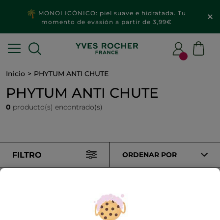
MONOI ICÓNICO: piel suave e hidratada. Tu
momento de evasión a partir de 3,99€
Inicio
PHYTUM ANTI CHUTE
PHYTUM ANTI CHUTE
0
producto(s) encontrado(s)
FILTRO
ORDENAR POR