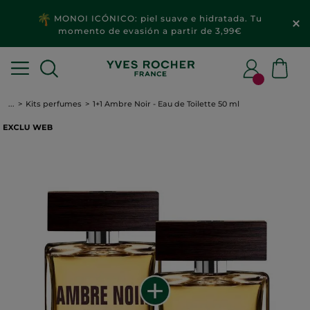
MONOI ICÓNICO: piel suave e hidratada. Tu
momento de evasión a partir de 3,99€
...
Kits perfumes
1+1 Ambre Noir - Eau de Toilette 50 ml