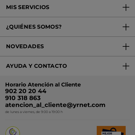
MIS SERVICIOS
Seguimiento de mi pedido
¿QUIÉNES SOMOS?
Tratamientos de Belleza
Fundación Yves Rocher
Encuentra tu Centro de Belleza
NOVEDADES
¿Quiénes somos?
Mi club Yves Rocher
Regalo por compra
Expertos en Cosmética Dermo-botánica
Condiciones promocionales
AYUDA Y CONTACTO
Rebajas
Nuestros compromisos
Preguntas y respuestas
Colección de Navidad
Trabaja con nosotros
Horario Atención al Cliente
Contacto
Ideas de Regalo
902 20 20 44
Conviértete en Franquiciada
910 318 863
Colección Monoi
atencion_al_cliente@yrnet.com
Novedades del mes
de lunes a viernes, de 9:00 a 19:00 h
Promociones del mes