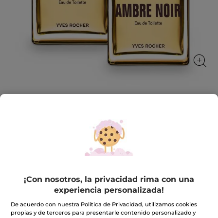
1+1 Ambre Noir - Eau de Toilette 50 ml
El carácter de un ámbar cálido con notas
amaderadas y especiadas
★★★★★
★★★★★
4.5
(2)
INCLUIR UNA RESEÑA
4.5
de
45,90€
91,80€
¡Con nosotros, la privacidad rima con una
5
estrellas.
experiencia personalizada!
Leer
reseñas
Cantidad
De acuerdo con nuestra Política de Privacidad, utilizamos cookies
de
propias y de terceros para presentarle contenido personalizado y
1+1