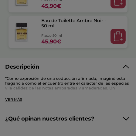
Frasco 50 ml
45,90€
Eau de Toilette Ambre Noir -
50 mL
Frasco 50 ml
45,90€
Descripción
“Como expresión de una seducción afirmada, imaginé esta
fragancia como el encuentro entre el carácter de las especias
y la calidez de las notas ambaradas y amaderadas. Un
corazón de cardamomo y canela aporta su soplo especiado a
las notas redondas y ambaradas del absoluto de haba tonka
VER MÁS
tostada. Poco a poco, la esencia amaderada del pachulí revela
toda su riqueza olfativa. La fragancia se vuelve a la vez
profunda y sensual, entre sombra y luz.” Christophe Raynaud,
perfumista
¿Qué opinan nuestros clientes?
Referencia: SG283
(2 reseñas)
☆☆☆☆☆
☆☆☆☆☆
4.5/5