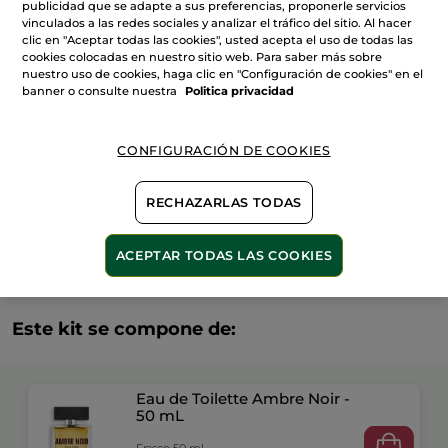
Ambre
publicidad que se adapte a sus preferencias, proponerle servicios
Noir
vinculados a las redes sociales y analizar el tráfico del sitio. Al hacer
-
AÑADIR A MI CESTA
clic en "Aceptar todas las cookies", usted acepta el uso de todas las
Eau
de
cookies colocadas en nuestro sitio web. Para saber más sobre
Toilette
nuestro uso de cookies, haga clic en "Configuración de cookies" en el
50
banner o consulte nuestra
Politica privacidad
ml
Entrega entre 5 a 8 días hábiles
Pago Seguro
CONFIGURACIÓN DE COOKIES
Satisfecho o te devolvemos el dinero
RECHAZARLAS TODAS
Las promociones o ventajas Yves Rocher son
calculadas en comparación con los Precios tarifa
recomendados (P.T.R.)
VER P.T.R 2026
ACEPTAR TODAS LAS COOKIES
Este kit se compone de:
Eau de Toilette Ambre Noir -
50 mL