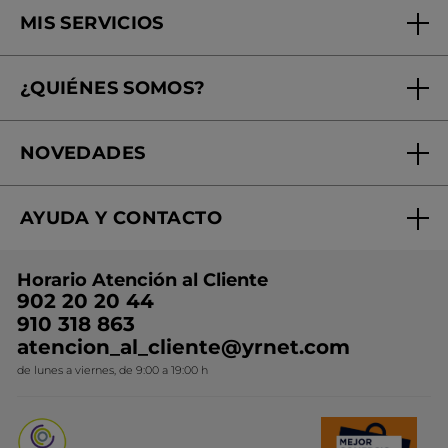
MIS SERVICIOS
Seguimiento de mi pedido
¿QUIÉNES SOMOS?
Tratamientos de Belleza
Fundación Yves Rocher
Encuentra tu Centro de Belleza
NOVEDADES
¿Quiénes somos?
Mi club Yves Rocher
Regalo por compra
Expertos en Cosmética Dermo-botánica
Condiciones promocionales
AYUDA Y CONTACTO
Rebajas
Nuestros compromisos
Preguntas y respuestas
Colección de Navidad
Trabaja con nosotros
Horario Atención al Cliente
Contacto
Ideas de Regalo
902 20 20 44
Conviértete en Franquiciada
910 318 863
Colección Monoi
atencion_al_cliente@yrnet.com
Novedades del mes
de lunes a viernes, de 9:00 a 19:00 h
Promociones del mes