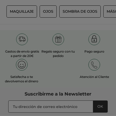
F
·
hace 2 horas
S
MAQUILLAJE
OJOS
SOMBRA DE OJOS
MÁS
Respuesta de yves-rocher.fr:
Bonjour,
Nous sommes navrés que l'Ombre
Lifeproof ne réponde pas
intégralement à vos attentes de par
son état.
Nous prenons note de vos remarques
Gastos de envío gratis
Regalo seguro con tu
Pago seguro
et allons vous contacter
a partir de 20€
pedido
personnellement.
A bientôt !
Satisfecha o te
Atención al Cliente
devolvemos el dinero
MÁS
Suscribirme a
la Newsletter
OK