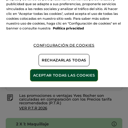
reseñas
+10
publicidad que se adapte a sus preferencias, proponerle servicios
de
vinculados a las redes sociales y analizar el tráfico del sitio. Al hacer
Sombra
clic en "Aceptar todas las cookies", usted acepta el uso de todas las
Brown
de
Ojos
cookies colocadas en nuestro sitio web. Para saber más sobre
Lifeproof*
nuestro uso de cookies, haga clic en "Configuración de cookies" en el
Cantidad
banner o consulte nuestra
Politica privacidad
AÑADIR A MI CESTA
CONFIGURACIÓN DE COOKIES
RECHAZARLAS TODAS
Entrega entre 5 a 8 días hábiles
Pago Seguro
ACEPTAR TODAS LAS COOKIES
Satisfecho o te devolvemos el dinero
Las promociones o ventajas Yves Rocher son
calculadas en comparación con los Precios tarifa
recomendados (P.T.R.)
VER P.T.R 2026
2 X 1: Maquillaje