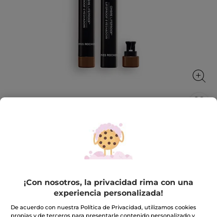
Sombra de Ojos Lifeproof*
Para una mirada a todo color, alta intensidad en
cualquier situación/circunstancia
1.4 g
★★★★★
★★★★★
4.2
(517)
INCLUIR UNA RESEÑA
¡Con nosotros, la privacidad rima con una
4.2
experiencia personalizada!
de
17,90€
5
De acuerdo con nuestra Política de Privacidad, utilizamos cookies
estrellas.
propias y de terceros para presentarle contenido personalizado y
Leer