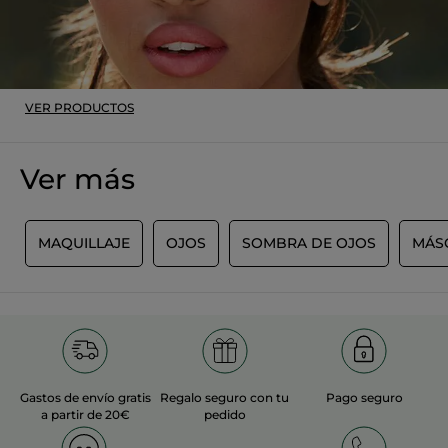
Recomienda este producto
Sí
Inicialmente publicado en yves-rocher.fr
VER PRODUCTOS
MÁS
Ver más
S
MAQUILLAJE
OJOS
SOMBRA DE OJOS
MÁS
Gastos de envío gratis
Regalo seguro con tu
Pago seguro
a partir de 20€
pedido