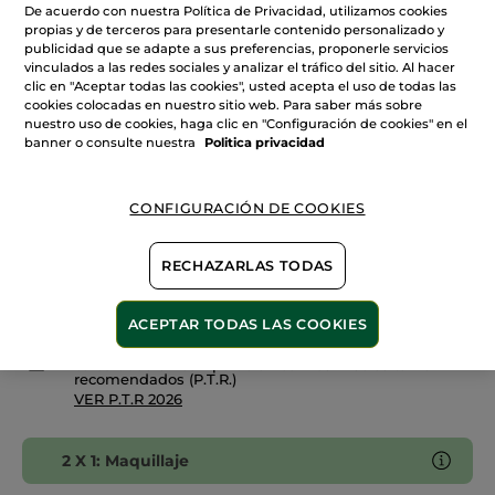
de
De acuerdo con nuestra Política de Privacidad, utilizamos cookies
Sombras
propias y de terceros para presentarle contenido personalizado y
06. Doré Solaire
de
publicidad que se adapte a sus preferencias, proponerle servicios
Ojos
Mate
vinculados a las redes sociales y analizar el tráfico del sitio. Al hacer
Cantidad
en
clic en "Aceptar todas las cookies", usted acepta el uso de todas las
polvo
cookies colocadas en nuestro sitio web. Para saber más sobre
nuestro uso de cookies, haga clic en "Configuración de cookies" en el
banner o consulte nuestra
Politica privacidad
AÑADIR A MI CESTA
CONFIGURACIÓN DE COOKIES
Entrega entre 5 a 8 días hábiles
RECHAZARLAS TODAS
Pago Seguro
Satisfecho o te devolvemos el dinero
ACEPTAR TODAS LAS COOKIES
Las promociones o ventajas Yves Rocher son
calculadas en comparación con los Precios tarifa
recomendados (P.T.R.)
VER P.T.R 2026
2 X 1: Maquillaje