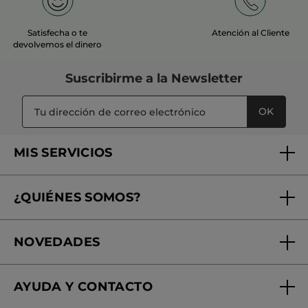
Satisfecha o te
Atención al Cliente
devolvemos el dinero
Suscribirme a
la Newsletter
OK
MIS SERVICIOS
Seguimiento de mi pedido
¿QUIÉNES SOMOS?
Tratamientos de Belleza
Fundación Yves Rocher
Encuentra tu Centro de Belleza
NOVEDADES
¿Quiénes somos?
Mi club Yves Rocher
Regalo por compra
Expertos en Cosmética Dermo-botánica
Condiciones promocionales
AYUDA Y CONTACTO
Rebajas
Nuestros compromisos