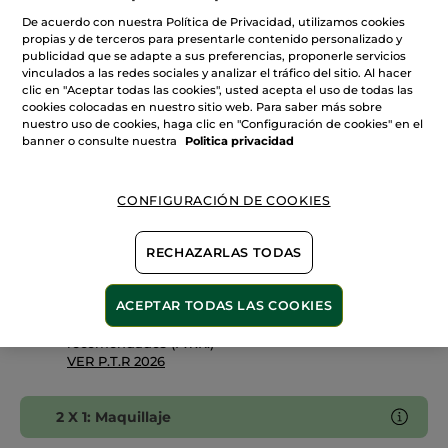
de
Sombras
De acuerdo con nuestra Política de Privacidad, utilizamos cookies
22. Vert Liberté
de
propias y de terceros para presentarle contenido personalizado y
Ojos
publicidad que se adapte a sus preferencias, proponerle servicios
Mate
Cantidad
vinculados a las redes sociales y analizar el tráfico del sitio. Al hacer
en
polvo
clic en "Aceptar todas las cookies", usted acepta el uso de todas las
cookies colocadas en nuestro sitio web. Para saber más sobre
nuestro uso de cookies, haga clic en "Configuración de cookies" en el
AÑADIR A MI CESTA
banner o consulte nuestra
Politica privacidad
CONFIGURACIÓN DE COOKIES
Entrega entre 5 a 8 días hábiles
Pago Seguro
RECHAZARLAS TODAS
Satisfecho o te devolvemos el dinero
ACEPTAR TODAS LAS COOKIES
Las promociones o ventajas Yves Rocher son
calculadas en comparación con los Precios tarifa
recomendados (P.T.R.)
VER P.T.R 2026
2 X 1: Maquillaje