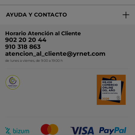
Regalo por compra
Expertos en Cosmética Dermo-botánica
Condiciones promocionales
AYUDA Y CONTACTO
Rebajas
Nuestros compromisos
Preguntas y respuestas
Colección de Navidad
Trabaja con nosotros
Horario Atención al Cliente
Contacto
Ideas de Regalo
902 20 20 44
Conviértete en Franquiciada
910 318 863
Colección Monoi
atencion_al_cliente@yrnet.com
Novedades del mes
de lunes a viernes, de 9:00 a 19:00 h
Promociones del mes