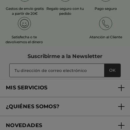
Gastos de envío gratis
Regalo seguro con tu
Pago seguro
a partir de 20€
pedido
Satisfecha o te
Atención al Cliente
devolvemos el dinero
Suscribirme a
la Newsletter
OK
MIS SERVICIOS
Seguimiento de mi pedido
¿QUIÉNES SOMOS?
Tratamientos de Belleza
Fundación Yves Rocher
Encuentra tu Centro de Belleza
NOVEDADES
¿Quiénes somos?
Mi club Yves Rocher