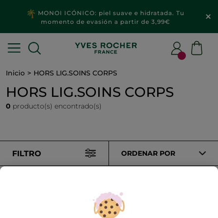
MONOI ICÓNICO: piel suave e hidratada. Tu
momento de evasión a partir de 3,99€
Inicio
HORS LIG.SOINS CORPS
HORS LIG.SOINS CORPS
0
producto(s) encontrado(s)
FILTRO
ORDENAR POR