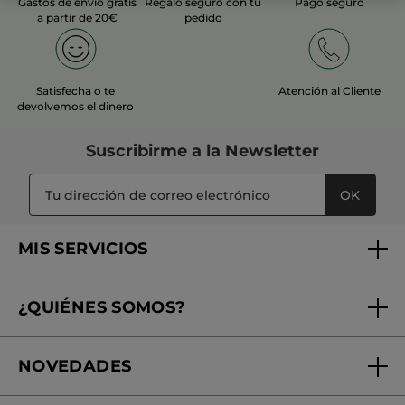
Gastos de envío gratis
Regalo seguro con tu
Pago seguro
a partir de 20€
pedido
Satisfecha o te
Atención al Cliente
devolvemos el dinero
Suscribirme a
la Newsletter
OK
MIS SERVICIOS
Seguimiento de mi pedido
¿QUIÉNES SOMOS?
Tratamientos de Belleza
Fundación Yves Rocher
Encuentra tu Centro de Belleza
NOVEDADES
¿Quiénes somos?
Mi club Yves Rocher
Regalo por compra