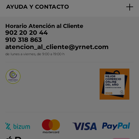
Expertos en Cosmética Dermo-botánica
Condiciones promocionales
AYUDA Y CONTACTO
Rebajas
Nuestros compromisos
Preguntas y respuestas
Colección de Navidad
Trabaja con nosotros
Horario Atención al Cliente
Contacto
Ideas de Regalo
902 20 20 44
Conviértete en Franquiciada
910 318 863
Colección Monoi
atencion_al_cliente@yrnet.com
Novedades del mes
de lunes a viernes, de 9:00 a 19:00 h
Promociones del mes