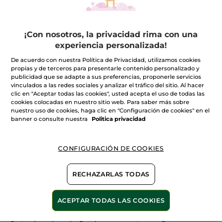
¡Con nosotros, la privacidad rima con una
experiencia personalizada!
100%
extractos
60 hectáreas de
De acuerdo con nuestra Política de Privacidad, utilizamos cookies
campos orgánicos
vegetales
propias y de terceros para presentarle contenido personalizado y
publicidad que se adapte a sus preferencias, proponerle servicios
vinculados a las redes sociales y analizar el tráfico del sitio. Al hacer
clic en "Aceptar todas las cookies", usted acepta el uso de todas las
cookies colocadas en nuestro sitio web. Para saber más sobre
nuestro uso de cookies, haga clic en "Configuración de cookies" en el
Ver más
banner o consulte nuestra
Politica privacidad
CONFIGURACIÓN DE COOKIES
E
SOIN VEG CAP NUTRI 2
NUIT D'ORCHIDEE
SENS
RECHAZARLAS TODAS
ACEPTAR TODAS LAS COOKIES