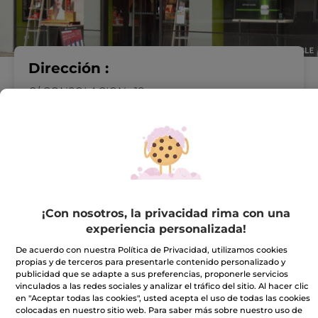
Dirección :
C/ CONSOLACION , 18
39300 Torrelavega
VER EN EL MAPA
IR A LA TIENDA
942807216
¡Con nosotros, la privacidad rima con una
Horario comercial
experiencia personalizada!
De acuerdo con nuestra Política de Privacidad, utilizamos cookies
propias y de terceros para presentarle contenido personalizado y
publicidad que se adapte a sus preferencias, proponerle servicios
Lunes
10:00 - 13:45
vinculados a las redes sociales y analizar el tráfico del sitio. Al hacer clic
17:00 - 20:00
en "Aceptar todas las cookies", usted acepta el uso de todas las cookies
Martes
10:00 - 13:45
colocadas en nuestro sitio web. Para saber más sobre nuestro uso de