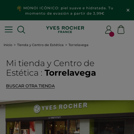
MONOI ICÓNICO: piel suave e hidratada. Tu
momento de evasión a partir de 3,99€
Inicio
Tienda y Centro de Estética
Torrelavega
Mi tienda
y Centro de
Estética
:
Torrelavega
BUSCAR OTRA TIENDA