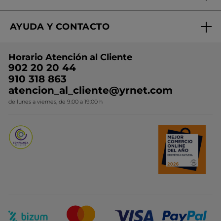
Mi club Yves Rocher
Regalo por compra
Expertos en Cosmética Dermo-botánica
Condiciones promocionales
AYUDA Y CONTACTO
Rebajas
Nuestros compromisos
Preguntas y respuestas
Colección de Navidad
Trabaja con nosotros
Horario Atención al Cliente
Contacto
Ideas de Regalo
902 20 20 44
Conviértete en Franquiciada
910 318 863
Colección Monoi
atencion_al_cliente@yrnet.com
Novedades del mes
de lunes a viernes, de 9:00 a 19:00 h
Promociones del mes