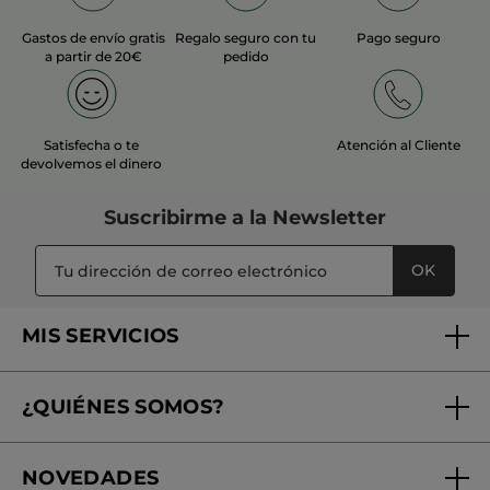
Gastos de envío gratis
Regalo seguro con tu
Pago seguro
a partir de 20€
pedido
Satisfecha o te
Atención al Cliente
devolvemos el dinero
Suscribirme a
la Newsletter
OK
MIS SERVICIOS
Seguimiento de mi pedido
¿QUIÉNES SOMOS?
Tratamientos de Belleza
Fundación Yves Rocher
Encuentra tu Centro de Belleza
NOVEDADES
¿Quiénes somos?