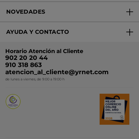
Fundación Yves Rocher
Encuentra tu Centro de Belleza
NOVEDADES
¿Quiénes somos?
Mi club Yves Rocher
Regalo por compra
Expertos en Cosmética Dermo-botánica
Condiciones promocionales
AYUDA Y CONTACTO
Rebajas
Nuestros compromisos
Preguntas y respuestas
Colección de Navidad
Trabaja con nosotros
Horario Atención al Cliente
Contacto
Ideas de Regalo
902 20 20 44
Conviértete en Franquiciada
910 318 863
Colección Monoi
atencion_al_cliente@yrnet.com
Novedades del mes
de lunes a viernes, de 9:00 a 19:00 h
Promociones del mes