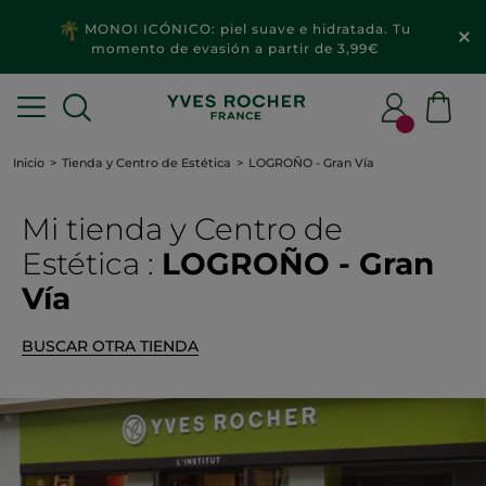
MONOI ICÓNICO: piel suave e hidratada. Tu
momento de evasión a partir de 3,99€
Inicio
Tienda y Centro de Estética
LOGROÑO - Gran Vía
Mi tienda
y Centro de
Estética
:
LOGROÑO - Gran
Vía
BUSCAR OTRA TIENDA