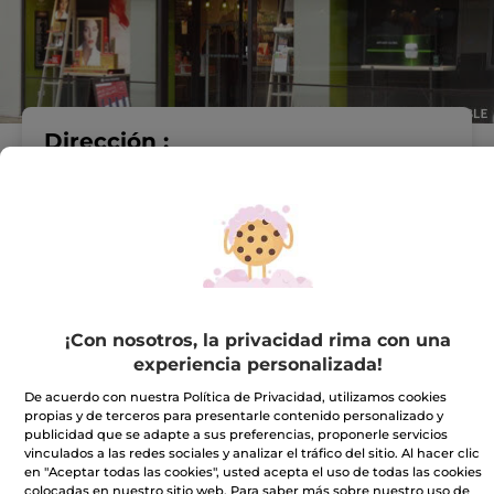
Dirección :
AV. GRAN VIA REY JUAN
CARLOS I, 26
26002 Logroño
VER EN EL MAPA
IR A LA TIENDA
¡Con nosotros, la privacidad rima con una
941288856
experiencia personalizada!
De acuerdo con nuestra Política de Privacidad, utilizamos cookies
Horario comercial
propias y de terceros para presentarle contenido personalizado y
publicidad que se adapte a sus preferencias, proponerle servicios
vinculados a las redes sociales y analizar el tráfico del sitio. Al hacer clic
en "Aceptar todas las cookies", usted acepta el uso de todas las cookies
Lunes
10:00 - 14:00
colocadas en nuestro sitio web. Para saber más sobre nuestro uso de