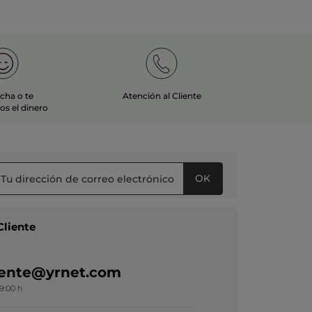
echa o te
Atención al Cliente
s el dinero
OK
Cliente
liente@yrnet.com
19:00 h