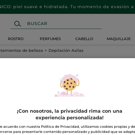
CO: piel suave e hidratada. Tu momento de evasión a 
ROSTRO
PERFUMES
CABELLO
MAQUILLAJE
atamientos de belleza
Depilación Axilas
¡Con nosotros, la privacidad rima con una
experiencia personalizada!
e acuerdo con nuestra Política de Privacidad, utilizamos cookies propias y d
erceros para presentarle contenido personalizado y publicidad que se adapt