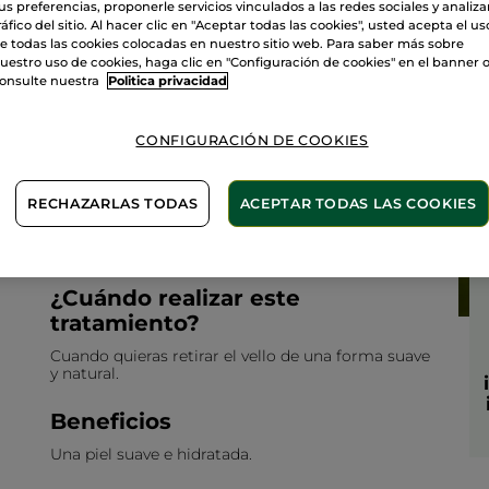
us preferencias, proponerle servicios vinculados a las redes sociales y analizar
ráfico del sitio. Al hacer clic en "Aceptar todas las cookies", usted acepta el us
e todas las cookies colocadas en nuestro sitio web. Para saber más sobre
Depilación Axilas
uestro uso de cookies, haga clic en "Configuración de cookies" en el banner 
onsulte nuestra
Politica privacidad
15 min
CONFIGURACIÓN DE COOKIES
Piel suave y sedosa
Más que una depilación, es un Tratamiento ya que
RECHAZARLAS TODAS
ACEPTAR TODAS LAS COOKIES
adaptamos la cera según el tipo de piel. Todas
nuestras depilaciones están realizadas con ceras
desechables que garantizan una higiene extrema.
¿Cuándo realizar este
tratamiento?
Cuando quieras retirar el vello de una forma suave
y natural.
Beneficios
Una piel suave e hidratada.