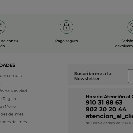
uro con tu
Pago seguro
Satisf
ido
devolvemo
DADES
Suscribirme a
la
 por compra
Newsletter
s
ón de Navidad
Horario Atención al 
e Regalo
910 31 88 63
ón Monoi
902 20 20 44
des del mes
atencion_al_c
iones del mes
de lunes a viernes, de 9:00 a 