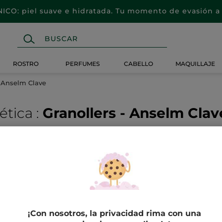
CO: piel suave e hidratada. Tu momento de evasión a 
ROSTRO
PERFUMES
CABELLO
MAQUILLAJE
- Anselm Clave
ética
:
Granollers - Anselm Clav
EN TU
CENTRO DE ESTÉTICA
Descubre nuestros
tratamientos
¡Con nosotros, la privacidad rima con una
Déjate llevar por los gestos expertos de nuestras