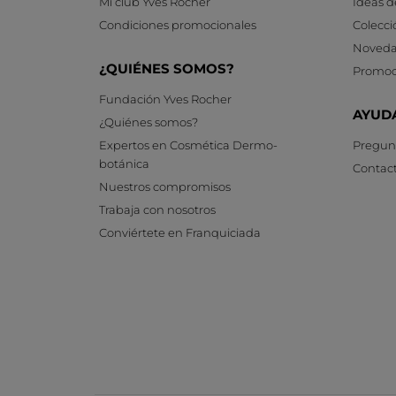
Mi club Yves Rocher
Ideas d
Condiciones promocionales
Colecci
Noveda
¿QUIÉNES SOMOS?
Promoc
Fundación Yves Rocher
AYUD
¿Quiénes somos?
Expertos en Cosmética Dermo-
Pregunt
botánica
Contac
Nuestros compromisos
Trabaja con nosotros
Conviértete en Franquiciada