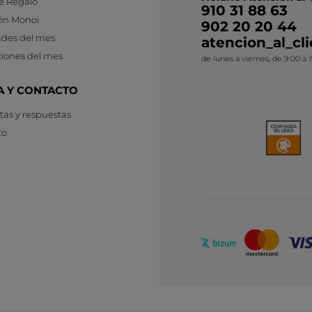
e Regalo
910 31 88 63
ón Monoi
902 20 20 44
des del mes
atencion_al_c
iones del mes
de lunes a viernes, de 9:00 a 
A Y CONTACTO
as y respuestas
to