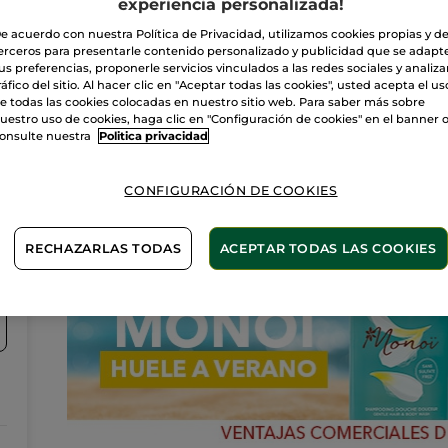
experiencia personalizada!
esteticistas y disfruta de los beneficios de la Cosmética
Vegetal.
e acuerdo con nuestra Política de Privacidad, utilizamos cookies propias y d
Cuidado facial, corporal, depilación…Pide una cita por
4
teléfono.
erceros para presentarle contenido personalizado y publicidad que se adapt
us preferencias, proponerle servicios vinculados a las redes sociales y analizar
ráfico del sitio. Al hacer clic en "Aceptar todas las cookies", usted acepta el us
e todas las cookies colocadas en nuestro sitio web. Para saber más sobre
uestro uso de cookies, haga clic en "Configuración de cookies" en el banner 
onsulte nuestra
Politica privacidad
Novedades
CONFIGURACIÓN DE COOKIES
RECHAZARLAS TODAS
ACEPTAR TODAS LAS COOKIES