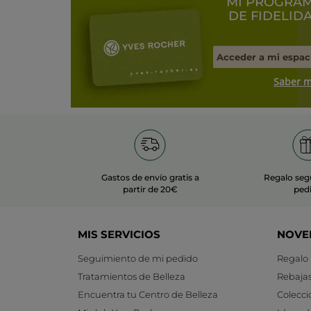
MI PROGRA
DE FIDELID
Acceder a mi espac
Saber 
Gastos de envío gratis a
Regalo seg
partir de 20€
ped
MIS SERVICIOS
NOVE
Seguimiento de mi pedido
Regalo
Tratamientos de Belleza
Rebaja
Encuentra tu Centro de Belleza
Colecci