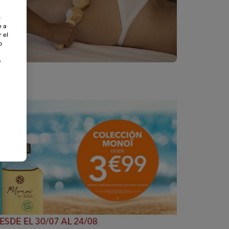
e
e a
 el
o
o