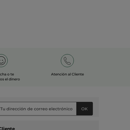
echa o te
Atención al Cliente
s el dinero
OK
Cliente