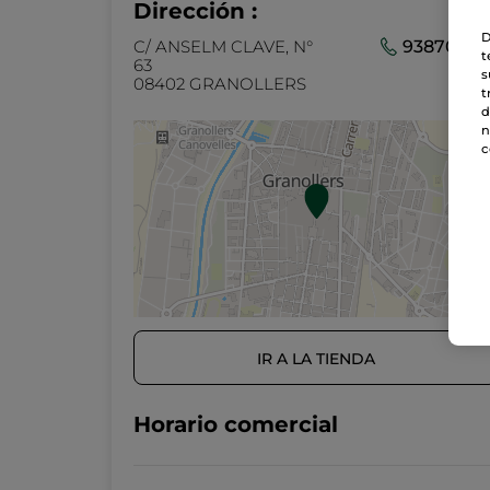
Dirección :
D
C/ ANSELM CLAVE, N°
93870961
t
63
s
08402 GRANOLLERS
t
d
n
c
IR A LA TIENDA
Horario comercial