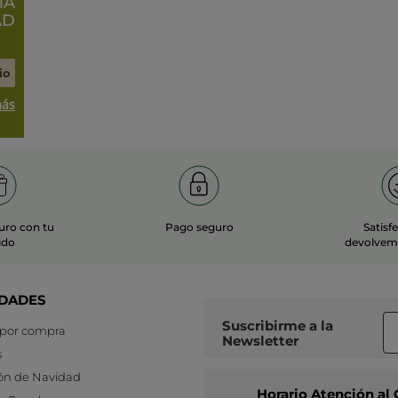
MA
AD
io
más
uro con tu
Pago seguro
Satisf
ido
devolvemo
DADES
Suscribirme a
la
 por compra
Newsletter
s
ón de Navidad
Horario Atención al 