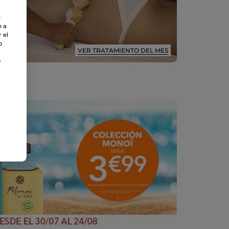
e
e a
 el
o
VER TRATAMIENTO DEL MES
o