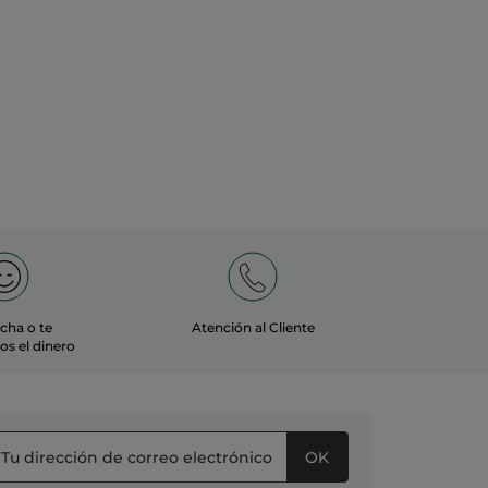
echa o te
Atención al Cliente
s el dinero
OK