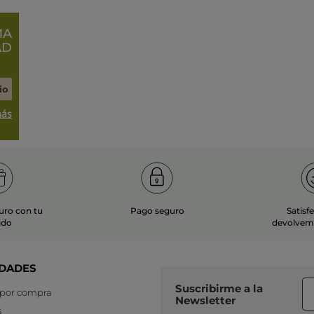
MA
AD
io
más
uro con tu
Pago seguro
Satisf
ido
devolvemo
DADES
Suscribirme a
la
 por compra
Newsletter
s