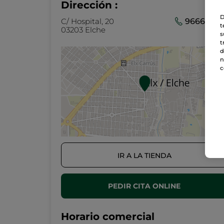
Dirección :
D
C/ Hospital, 20
96666505
t
03203 Elche
s
t
d
n
c
IR A LA TIENDA
PEDIR CITA ONLINE
Horario comercial