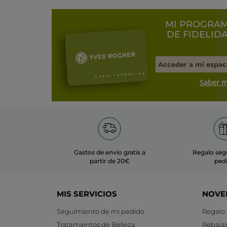
MI PROGRA
DE FIDELID
Acceder a mi espac
Saber 
Gastos de envío gratis a
Regalo seg
partir de 20€
ped
MIS SERVICIOS
NOVE
Seguimiento de mi pedido
Regalo
Tratamientos de Belleza
Rebaja