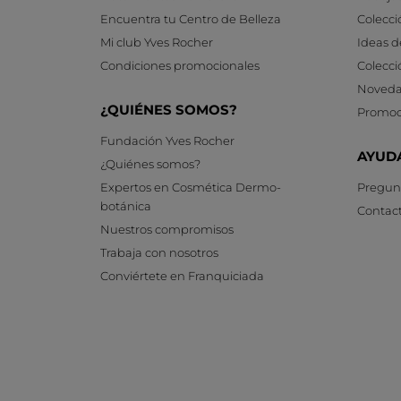
Encuentra tu Centro de Belleza
Colecci
Mi club Yves Rocher
Ideas d
Condiciones promocionales
Colecci
Noveda
¿QUIÉNES SOMOS?
Promoc
Fundación Yves Rocher
AYUD
¿Quiénes somos?
Expertos en Cosmética Dermo-
Pregunt
botánica
Contac
Nuestros compromisos
Trabaja con nosotros
Conviértete en Franquiciada