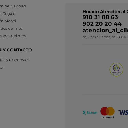
ón de Navidad
Horario Atención al 
e Regalo
910 31 88 63
ón Monoi
902 20 20 44
des del mes
atencion_al_c
iones del mes
de lunes a viernes, de 9:00 a 
A Y CONTACTO
as y respuestas
to