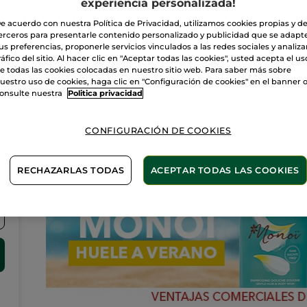
experiencia personalizada!
esteticistas y disfruta de los beneficios de la Cosmética
Vegetal.Cuidado facial, corporal, depilación…Pide una cita
online o por teléfono.
e acuerdo con nuestra Política de Privacidad, utilizamos cookies propias y d
1
erceros para presentarle contenido personalizado y publicidad que se adapt
VER TRATAMIENTOS DE LA TIENDA
us preferencias, proponerle servicios vinculados a las redes sociales y analizar
ráfico del sitio. Al hacer clic en "Aceptar todas las cookies", usted acepta el us
e todas las cookies colocadas en nuestro sitio web. Para saber más sobre
uestro uso de cookies, haga clic en "Configuración de cookies" en el banner 
onsulte nuestra
Politica privacidad
Novedades
CONFIGURACIÓN DE COOKIES
RECHAZARLAS TODAS
ACEPTAR TODAS LAS COOKIES