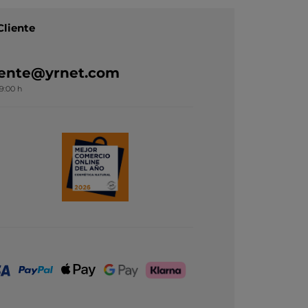
Cliente
liente@yrnet.com
19:00 h