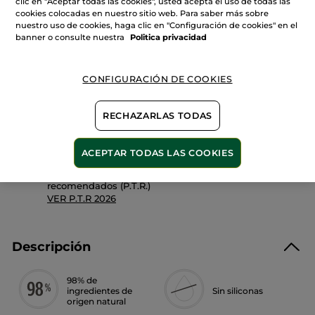
clic en "Aceptar todas las cookies", usted acepta el uso de todas las
de
cookies colocadas en nuestro sitio web. Para saber más sobre
Bálsamo
Botánico
nuestro uso de cookies, haga clic en "Configuración de cookies" en el
banner o consulte nuestra
Politica privacidad
AÑADIR A MI CESTA
CONFIGURACIÓN DE COOKIES
Entrega entre 5 a 8 días hábiles
RECHAZARLAS TODAS
Pago Seguro
Satisfecho o te devolvemos el dinero
ACEPTAR TODAS LAS COOKIES
Las promociones o ventajas Yves Rocher son
calculadas en comparación con los Precios tarifa
recomendados (P.T.R.)
VER P.T.R 2026
Descripción
98% de
ingredientes de
Sin siliconas
origen natural