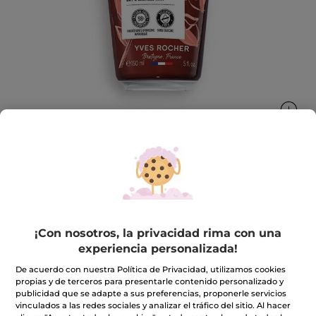
Bálsamo Botánico
Nutre y repara de la raíz a las puntas.
150 ml
¡Con nosotros, la privacidad rima con una
experiencia personalizada!
★★★★★
★★★★★
4.3
(768)
INCLUIR UNA RESEÑA
4.3
De acuerdo con nuestra Política de Privacidad, utilizamos cookies
de
6,99€
9,99€
-30%
propias y de terceros para presentarle contenido personalizado y
5
publicidad que se adapte a sus preferencias, proponerle servicios
estrellas.
Leer
vinculados a las redes sociales y analizar el tráfico del sitio. Al hacer
Cantidad
reseñas