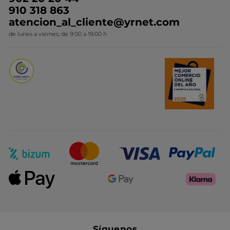
910 318 863
Colección Monoi
atencion_al_cliente@yrnet.com
Novedades del mes
de lunes a viernes, de 9:00 a 19:00 h
Promociones del mes
Síguenos