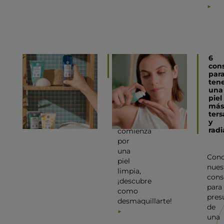
Como
6
desmaquillarse
con
correctamente
par
ten
una
piel
Una
más
piel
ters
sana
y
radi
comienza
por
una
Con
piel
nues
limpia,
cons
¡descubre
para
como
pres
desmaquillarte!
de
una