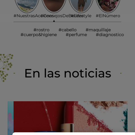
#NuestrasAcciones
#ConsejosDeBelleza
#Lifestyle
#ElNúmero
▲
#rostro
#cabello
#maquillaje
#cuerpo&higiene
#perfume
#diagnostico
En las noticias