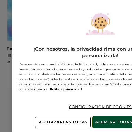
¡Con nosotros, la privacidad rima con u
xir Botanique
Labios irresistibles
Apuesta todo a tu mirad
personalizada!
el libre de contaminación
Presume de unos labios deliciosos con un
Consigue un look para c
Elixir Botanique
acabado mate o satinado.
nuevas sombras, ¡presum
De acuerdo con nuestra Política de Privacidad, utilizamos cookies 
presentarle contenido personalizado y publicidad que se adapte a
servicios vinculados a las redes sociales y analizar el tráfico del sitio
todas las cookies", usted acepta el uso de todas las cookies coloca
saber más sobre nuestro uso de cookies, haga clic en "Configuraci
consulte nuestra
Politica privacidad
CONFIGURACIÓN DE COOKIES
RECHAZARLAS TODAS
ACEPTAR TODAS