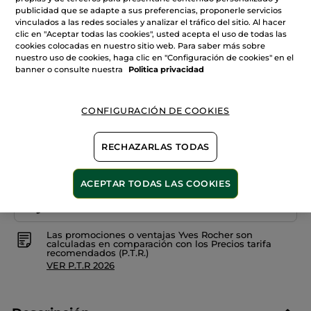
reseñas
publicidad que se adapte a sus preferencias, proponerle servicios
+17
de
vinculados a las redes sociales y analizar el tráfico del sitio. Al hacer
Barra
clic en "Aceptar todas las cookies", usted acepta el uso de todas las
de
12. Rouge camélia
labios
cookies colocadas en nuestro sitio web. Para saber más sobre
Rouge
nuestro uso de cookies, haga clic en "Configuración de cookies" en el
Elixir
Cantidad
banner o consulte nuestra
Politica privacidad
Satin
AÑADIR A MI CESTA
CONFIGURACIÓN DE COOKIES
RECHAZARLAS TODAS
Entrega entre 5 a 8 días hábiles
ACEPTAR TODAS LAS COOKIES
Pago Seguro
Satisfecho o te devolvemos el dinero
Las promociones o ventajas Yves Rocher son
calculadas en comparación con los Precios tarifa
recomendados (P.T.R.)
VER P.T.R 2026