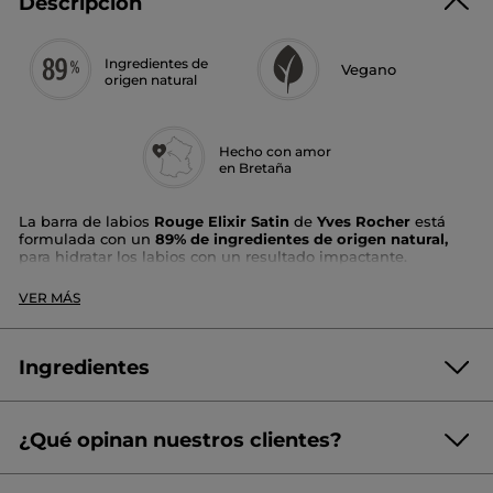
Descripción
Ingredientes de
Vegano
origen natural
Hecho con amor
en Bretaña
La barra de labios
Rouge Elixir Satin
de
Yves Rocher
está
formulada con un
89% de ingredientes de origen natural,
para hidratar los labios con un resultado impactante.
Labios confortables, color intenso y luminoso
VER MÁS
Disponible en 24 tonos.
Su + :
Ingredientes
Enriquecido con
aceite de Camelia
, su fórmula rica y
cremosa ofrece un
color intenso
y a la vez que n
utre e
hidrata intensamente los labios
.
¿Qué opinan nuestros clientes?
OCTYLDODECANOL
En un solo gesto,
Rouge Elixir Satin garantiza u
na
cobertura
perfecta
, y una
hidratación
y n
utrición
que deja tus labios
TRIISOSTEAROYL POLYGLYCERYL-3 DIMER DILINOLEATE
(316 reseñas)
☆☆☆☆☆
☆☆☆☆☆