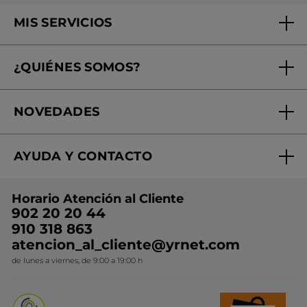
MIS SERVICIOS
Seguimiento de mi pedido
¿QUIÉNES SOMOS?
Tratamientos de Belleza
Fundación Yves Rocher
Encuentra tu Centro de Belleza
NOVEDADES
¿Quiénes somos?
Mi club Yves Rocher
Regalo por compra
Expertos en Cosmética Dermo-botánica
Condiciones promocionales
AYUDA Y CONTACTO
Rebajas
Nuestros compromisos
Preguntas y respuestas
Colección de Navidad
Trabaja con nosotros
Horario Atención al Cliente
Contacto
Ideas de Regalo
902 20 20 44
Conviértete en Franquiciada
910 318 863
Colección Monoi
atencion_al_cliente@yrnet.com
Novedades del mes
de lunes a viernes, de 9:00 a 19:00 h
Promociones del mes