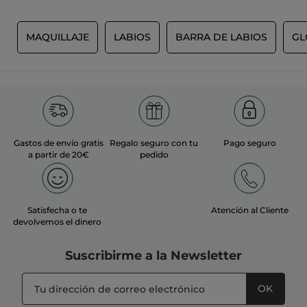
Recomienda este producto
Sí
S
MAQUILLAJE
LABIOS
BARRA DE LABIOS
GL
Inicialmente publicado en yves-rocher.fr
MÁS
Gastos de envío gratis
Regalo seguro con tu
Pago seguro
a partir de 20€
pedido
Satisfecha o te
Atención al Cliente
devolvemos el dinero
Suscribirme a
la Newsletter
OK