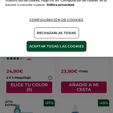
nuestro uso de cookies, haga clic en "Configuración de cookies" en el
banner o consulte nuestra
Politica privacidad
CONFIGURACIÓN DE COOKIES
RECHAZARLAS TODAS
BB Cream hidratante
1+1 Gel-Crema
ACEPTAR TODAS LAS COOKIES
SPF50 - Claro
Hidratante
Tubo
40 ml
- 5 colores
(81)
24,90€
23,90€
47,80€
2 X 1: Maquillaje
ELIGE TU COLOR
AÑADIR A MI
(5)
CESTA
-37%
-45%