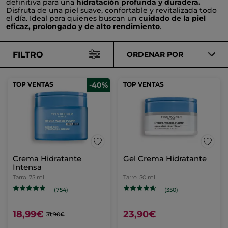
definitiva para una
hidratación profunda y duradera.
Disfruta de una piel suave, confortable y revitalizada todo
el día. Ideal para quienes buscan un
cuidado de la piel
eficaz, prolongado y de alto rendimiento
.
FILTRO
ORDENAR POR
TOP VENTAS
-40%
TOP VENTAS
Crema Hidratante
Gel Crema Hidratante
Intensa
Tarro
75 ml
Tarro
50 ml
(754)
(350)
18,99€
23,90€
31,90€