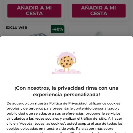
AÑADIR A MI
AÑADIR A MI
CESTA
CESTA
-48%
Kit Cuidado Facial
Sérum Hidratante
Hydra con cepillo facial
Frasco
30 ml
¡Con nosotros, la privacidad rima con una
(754)
(332)
experiencia personalizada!
De acuerdo con nuestra Política de Privacidad, utilizamos cookies
19,99€
29,90€
38,40€
propias y de terceros para presentarle contenido personalizado y
publicidad que se adapte a sus preferencias, proponerle servicios
vinculados a las redes sociales y analizar el tráfico del sitio. Al hacer
AÑADIR A MI
AÑADIR A MI
clic en "Aceptar todas las cookies", usted acepta el uso de todas las
CESTA
CESTA
cookies colocadas en nuestro sitio web. Para saber más sobre