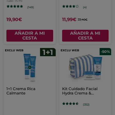
accesorio
Tubo
75 ml
(149)
(4)
19,90€
11,99€
22,40€
AÑADIR A MI
AÑADIR A MI
CESTA
CESTA
-50%
1+1 Crema Rica
Kit Cuidado Facial
Calmante
Hydra Crema &
Mascarilla
(352)