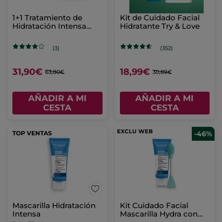
1+1 Tratamiento de
Kit de Cuidado Facial
Hidratación Intensa
Hidratante Try & Love
Hydra Water-Plump 75
ml
(3)
(352)
31,90€
18,99€
63,80€
30,89€
AÑADIR A MI
AÑADIR A MI
CESTA
CESTA
TOP VENTAS
-46%
Mascarilla Hidratación
Kit Cuidado Facial
Intensa
Mascarilla Hydra con