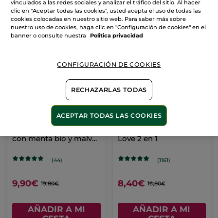
vinculados a las redes sociales y analizar el tráfico del sitio. Al hacer
clic en "Aceptar todas las cookies", usted acepta el uso de todas las
cookies colocadas en nuestro sitio web. Para saber más sobre
AÑADIR A MI
AÑADIR A MI
nuestro uso de cookies, haga clic en "Configuración de cookies" en el
CESTA
CESTA
banner o consulte nuestra
Politica privacidad
-50%
CONFIGURACIÓN DE COOKIES
RECHAZARLAS TODAS
ACEPTAR TODAS LAS COOKIES
1+1 Crema para Pies
Kit manos y pies Try &
con menta bio y malva
Love 2 en 1
bio
(44)
(1161)
9,90€
8,40€
19,80€
16,80€
AÑADIR A MI
AÑADIR A MI