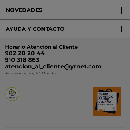
Fundación Yves Rocher
Encuentra tu Centro de Belleza
NOVEDADES
¿Quiénes somos?
Mi club Yves Rocher
Regalo por compra
Expertos en Cosmética Dermo-botánica
Condiciones promocionales
AYUDA Y CONTACTO
Rebajas
Nuestros compromisos
Preguntas y respuestas
Colección de Navidad
Trabaja con nosotros
Horario Atención al Cliente
Contacto
Ideas de Regalo
902 20 20 44
Conviértete en Franquiciada
910 318 863
Colección Monoi
atencion_al_cliente@yrnet.com
Novedades del mes
de lunes a viernes, de 9:00 a 19:00 h
Promociones del mes