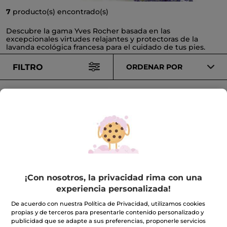
7
producto(s) encontrado(s)
Descubre la gama Yves Rocher basada en las
excepcionales virtudes relajantes y protectoras de la
lavanda ecológica francesa para el cuidado de tus pies.
FILTRO
ORDENAR POR
-50%
-50%
Crema de Pies Rápida
Bálsamo Reparador de
¡Con nosotros, la privacidad rima con una
Absorción
Pies
experiencia personalizada!
Tubo
75 ml
Tubo
75 ml
(853)
(1033)
De acuerdo con nuestra Política de Privacidad, utilizamos cookies
propias y de terceros para presentarle contenido personalizado y
publicidad que se adapte a sus preferencias, proponerle servicios
4,95€
7,45€
9,90€
14,90€