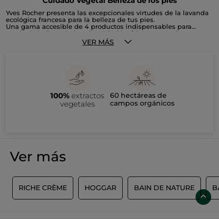
Cuidado Vegetal Belleza de los pies
Yves Rocher presenta las excepcionales virtudes de la lavanda
ecológica francesa para la belleza de tus pies.
Una gama accesible de 4 productos indispensables para
revelar la belleza de los pies. Fricción, frío, tacones altos...
Porque tus pies están muy presionados a diario, nuestros
VER MÁS
investigadores en cosmética vegetal han seleccionado una
lavanda biológica de origen francés, por sus propiedades
calmantes, reparadoras y protectoras.
100%
extractos
60 hectáreas de
campos orgánicos
vegetales
Ver más
E
RICHE CRÈME
HOGGAR
BAIN DE NATURE
B