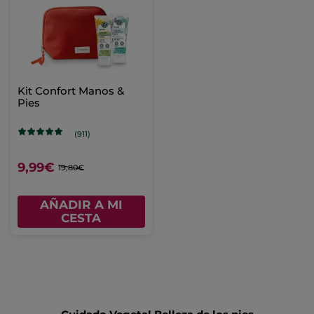
Kit Confort Manos &
Pies
(911)
9,99€
19,80€
AÑADIR A MI
CESTA