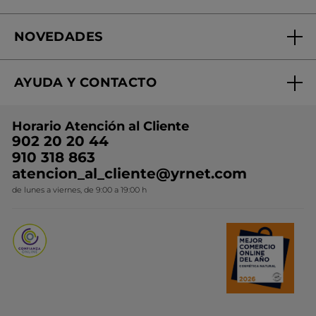
Fundación Yves Rocher
Encuentra tu Centro de Belleza
NOVEDADES
¿Quiénes somos?
Mi club Yves Rocher
Regalo por compra
Expertos en Cosmética Dermo-botánica
Condiciones promocionales
AYUDA Y CONTACTO
Rebajas
Nuestros compromisos
Preguntas y respuestas
Colección de Navidad
Trabaja con nosotros
Horario Atención al Cliente
Contacto
Ideas de Regalo
902 20 20 44
Conviértete en Franquiciada
910 318 863
Colección Monoi
atencion_al_cliente@yrnet.com
Novedades del mes
de lunes a viernes, de 9:00 a 19:00 h
Promociones del mes