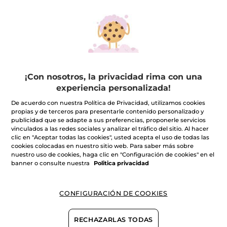
Guante Desmaquillante
¡Con nosotros, la privacidad rima con una
experiencia personalizada!
Papel
1 pieces
De acuerdo con nuestra Política de Privacidad, utilizamos cookies
(369)
propias y de terceros para presentarle contenido personalizado y
publicidad que se adapte a sus preferencias, proponerle servicios
6,99€
vinculados a las redes sociales y analizar el tráfico del sitio. Al hacer
clic en "Aceptar todas las cookies", usted acepta el uso de todas las
-30% en tu 2º limpiador:
cookies colocadas en nuestro sitio web. Para saber más sobre
nuestro uso de cookies, haga clic en "Configuración de cookies" en el
AÑADIR A MI
banner o consulte nuestra
Politica privacidad
CESTA
CONFIGURACIÓN DE COOKIES
RECHAZARLAS TODAS