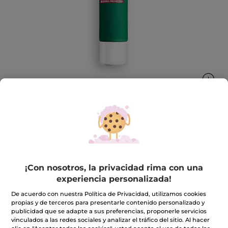
Tratamiento Hidratante Anti-
imperfecciones
¡Con nosotros, la privacidad rima con una
Hidrata y reduce los puntos negros y los granos
40 ml
experiencia personalizada!
★★★★★
★★★★★
4.4
(95)
INCLUIR UNA RESEÑA
De acuerdo con nuestra Política de Privacidad, utilizamos cookies
propias y de terceros para presentarle contenido personalizado y
4.4
de
publicidad que se adapte a sus preferencias, proponerle servicios
23,90€
5
vinculados a las redes sociales y analizar el tráfico del sitio. Al hacer
estrellas.