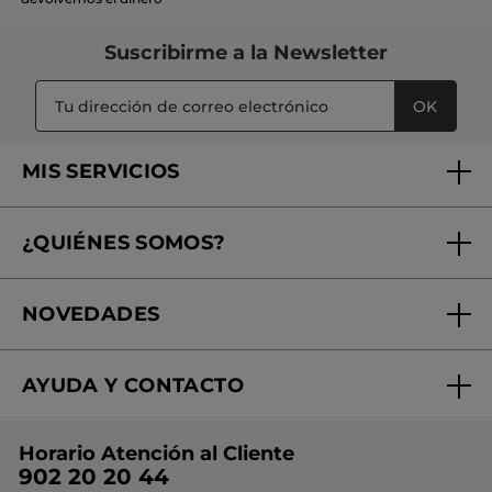
Suscribirme a
la Newsletter
OK
MIS SERVICIOS
Seguimiento de mi pedido
¿QUIÉNES SOMOS?
Tratamientos de Belleza
Fundación Yves Rocher
Encuentra tu Centro de Belleza
NOVEDADES
¿Quiénes somos?
Mi club Yves Rocher
Regalo por compra
Expertos en Cosmética Dermo-botánica
Condiciones promocionales
AYUDA Y CONTACTO
Rebajas
Nuestros compromisos
Preguntas y respuestas
Colección de Navidad
Trabaja con nosotros
Horario Atención al Cliente
Contacto
Ideas de Regalo
902 20 20 44
Conviértete en Franquiciada