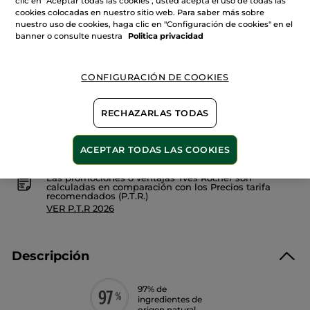
clic en "Aceptar todas las cookies", usted acepta el uso de todas las
Leer
Cantidad
cookies colocadas en nuestro sitio web. Para saber más sobre
reseñas
de
nuestro uso de cookies, haga clic en "Configuración de cookies" en el
Tratamiento
banner o consulte nuestra
Politica privacidad
Hidratante
Anti-
AÑADIR A MI CESTA
imperfecciones
CONFIGURACIÓN DE COOKIES
Entrega entre 5 a 8 días hábiles
RECHAZARLAS TODAS
Pago Seguro
Satisfecho o te devolvemos el dinero
ACEPTAR TODAS LAS COOKIES
Las promociones o ventajas Yves Rocher son
calculadas en comparación con los Precios tarifa
recomendados (P.T.R.)
VER P.T.R 2026
Descripción
97% de
ingredientes de
origen natural