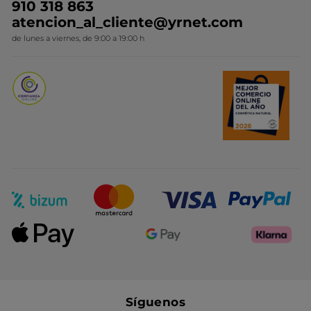
910 318 863
Colección Monoi
atencion_al_cliente@yrnet.com
Novedades del mes
de lunes a viernes, de 9:00 a 19:00 h
Promociones del mes
Síguenos