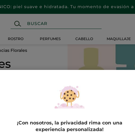
CO: piel suave e hidratada. Tu momento de evasión a 
ROSTRO
PERFUMES
CABELLO
MAQUILLAJE
cias Florales
es
-44%
-42%
IDEAS REGALO
¡Con nosotros, la privacidad rima con una
experiencia personalizada!