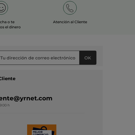
echa o te
Atención al Cliente
s el dinero
OK
Cliente
liente@yrnet.com
19:00 h