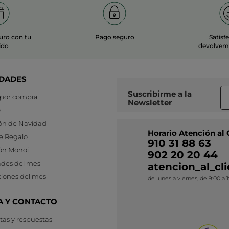
uro con tu
Pago seguro
Satisf
ido
devolvemo
DADES
Suscribirme a
la
 por compra
Newsletter
s
ón de Navidad
Horario Atención al 
e Regalo
910 31 88 63
ón Monoi
902 20 20 44
des del mes
atencion_al_c
iones del mes
de lunes a viernes, de 9:00 a 
A Y CONTACTO
as y respuestas