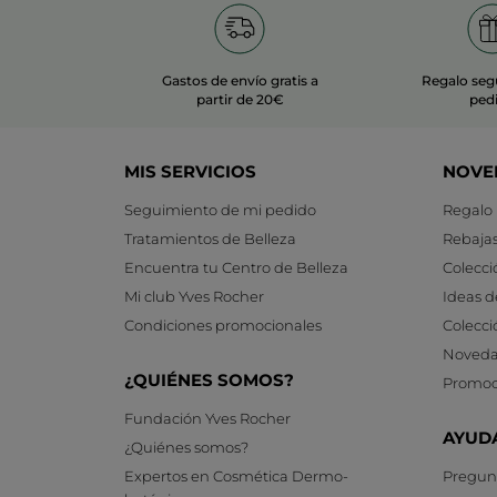
Gastos de envío gratis a
Regalo seg
partir de 20€
ped
MIS SERVICIOS
NOVE
Seguimiento de mi pedido
Regalo
Tratamientos de Belleza
Rebaja
Encuentra tu Centro de Belleza
Colecci
Mi club Yves Rocher
Ideas d
Condiciones promocionales
Colecci
Noveda
¿QUIÉNES SOMOS?
Promoc
Fundación Yves Rocher
AYUD
¿Quiénes somos?
Expertos en Cosmética Dermo-
Pregunt