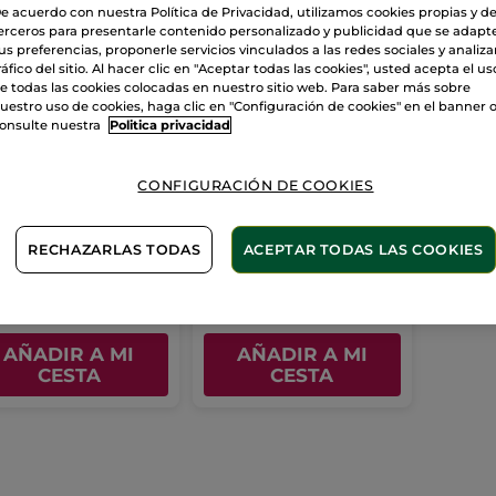
e acuerdo con nuestra Política de Privacidad, utilizamos cookies propias y d
erceros para presentarle contenido personalizado y publicidad que se adapt
us preferencias, proponerle servicios vinculados a las redes sociales y analizar
ráfico del sitio. Al hacer clic en "Aceptar todas las cookies", usted acepta el us
e todas las cookies colocadas en nuestro sitio web. Para saber más sobre
uestro uso de cookies, haga clic en "Configuración de cookies" en el banner 
onsulte nuestra
Politica privacidad
t Dúo Perfume
Eau de Parfum Sur
as Frescas
La Lande
CONFIGURACIÓN DE COOKIES
Frasco en Spray
30 ml
(176)
(61)
RECHAZARLAS TODAS
ACEPTAR TODAS LAS COOKIES
,99€
22,99€
69,80€
39,90€
AÑADIR A MI
AÑADIR A MI
CESTA
CESTA