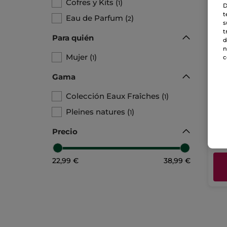
Cofres y Kits
(
)
1
D
t
Eau de Parfum
(
)
2
s
t
Para quién
d
n
Mujer
(
)
c
1
Ki
Gama
Agu
Colección Eaux Fraîches
(
)
1
Pleines natures
(
)
1
38
Precio
22,99 €
38,99 €