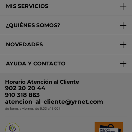
MIS SERVICIOS
Seguimiento de mi pedido
¿QUIÉNES SOMOS?
Tratamientos de Belleza
Fundación Yves Rocher
Encuentra tu Centro de Belleza
NOVEDADES
¿Quiénes somos?
Mi club Yves Rocher
Regalo por compra
Expertos en Cosmética Dermo-botánica
Condiciones promocionales
AYUDA Y CONTACTO
Rebajas
Nuestros compromisos
Preguntas y respuestas
Colección de Navidad
Trabaja con nosotros
Horario Atención al Cliente
Contacto
Ideas de Regalo
902 20 20 44
Conviértete en Franquiciada
910 318 863
Colección Monoi
atencion_al_cliente@yrnet.com
Novedades del mes
de lunes a viernes, de 9:00 a 19:00 h
Promociones del mes