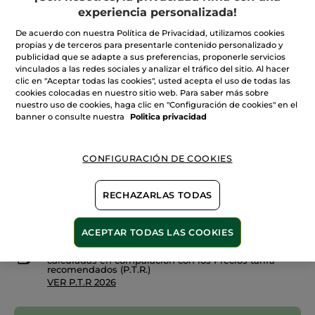
estrellas.
experiencia personalizada!
Leer
reseñas
De acuerdo con nuestra Política de Privacidad, utilizamos cookies
de
Máscara
propias y de terceros para presentarle contenido personalizado y
03. Bleu
Intense
publicidad que se adapte a sus preferencias, proponerle servicios
Metamorphose
vinculados a las redes sociales y analizar el tráfico del sitio. Al hacer
01
Cantidad
Noir
clic en "Aceptar todas las cookies", usted acepta el uso de todas las
cookies colocadas en nuestro sitio web. Para saber más sobre
nuestro uso de cookies, haga clic en "Configuración de cookies" en el
banner o consulte nuestra
Politica privacidad
AÑADIR A MI CESTA
CONFIGURACIÓN DE COOKIES
Entrega entre 5 a 8 días hábiles
RECHAZARLAS TODAS
Pago Seguro
Satisfecho o te devolvemos el dinero
ACEPTAR TODAS LAS COOKIES
Las promociones o ventajas Yves Rocher son
calculadas en comparación con los Precios tarifa
recomendados (P.T.R.)
VER P.T.R 2026