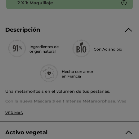
2 X 1: Maquillaje
Descripción
Ingredientes de
Con Aciano bio
origen natural
Hecho con amor
en Francia
Una metamorfosis en el volumen de tus pestañas.
Con la
nueva Máscara 3 en 1 Intense Métamorphose
, Yves
Rocher ha replanteado la experiencia del maquillaje
combinando rendimiento y cuidado.
VER MÁS
Los pigmentos naturales conviven con los activos de
tratamiento más potentes, cuidadosamente seleccionados
por sus propiedades calmantes y fortificantes, para respetar,
Activo vegetal
cuidar y realzar las pestañas. Una nueva fórmula de