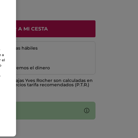
ÑADIR A MI CESTA
5 a 8 días hábiles
e
e a
 el
o
e devolvemos el dinero
o
o ventajas Yves Rocher son calculadas en
los Precios tarifa recomendados (P.T.R.)