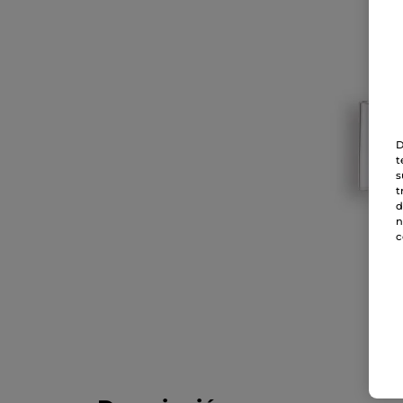
D
t
s
t
d
n
c