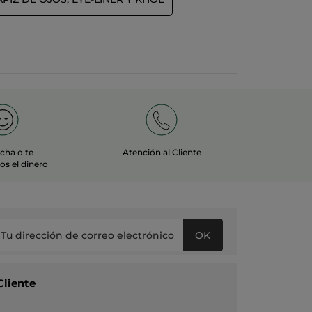
echa o te
Atención al Cliente
s el dinero
OK
Cliente