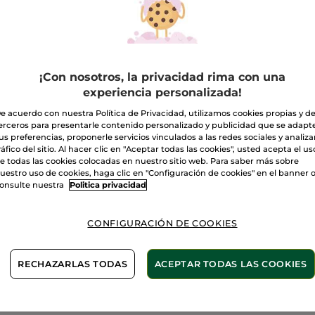
Marrón ultra oscuro
Cejas
Cantidad
A
¡Con nosotros, la privacidad rima con una
experiencia personalizada!
Entrega entre 
e acuerdo con nuestra Política de Privacidad, utilizamos cookies propias y d
erceros para presentarle contenido personalizado y publicidad que se adapt
Pago Seguro
us preferencias, proponerle servicios vinculados a las redes sociales y analizar
ráfico del sitio. Al hacer clic en "Aceptar todas las cookies", usted acepta el us
Satisfecho o t
e todas las cookies colocadas en nuestro sitio web. Para saber más sobre
uestro uso de cookies, haga clic en "Configuración de cookies" en el banner 
Las promociones 
onsulte nuestra
Politica privacidad
comparación con 
VER P.T.R 2026
CONFIGURACIÓN DE COOKIES
2 X 1: Maquillaje
RECHAZARLAS TODAS
ACEPTAR TODAS LAS COOKIES