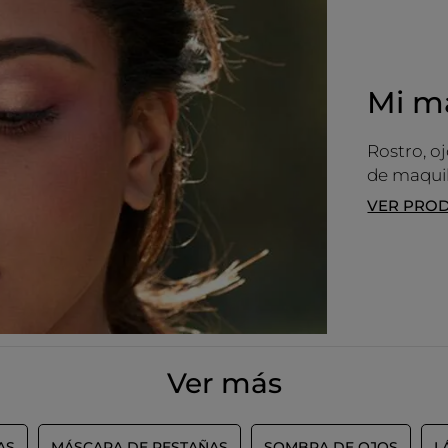
Mi ma
Rostro, oj
de maquil
VER PRO
MÁS
Ver más
AS
MÁSCARA DE PESTAÑAS
SOMBRA DE OJOS
L