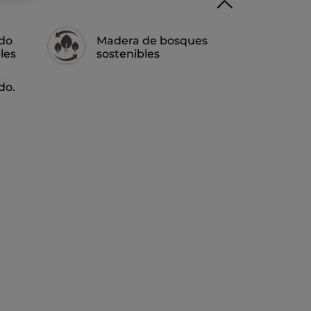
ado
Madera de bosques
les
sostenibles
ido.