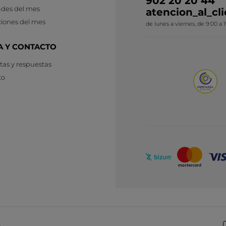
902 20 20 44
des del mes
atencion_al_c
iones del mes
de lunes a viernes, de 9:00 a 
A Y CONTACTO
as y respuestas
to