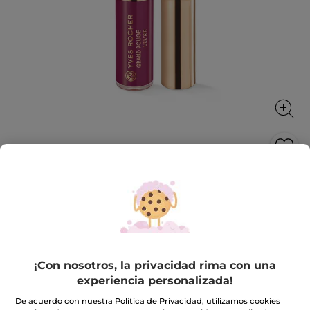
Barra de Labios Líquida L'Elixir
Larga duración 12h*
7 ml
★★★★★
★★★★★
3.5
(396)
INCLUIR UNA RESEÑA
3.5
¡Con nosotros, la privacidad rima con una
de
24,90€
experiencia personalizada!
5
estrellas.
Leer
De acuerdo con nuestra Política de Privacidad, utilizamos cookies
reseñas
+10