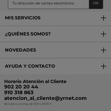
OK
MIS SERVICIOS
Seguimiento de mi pedido
¿QUIÉNES SOMOS?
Tratamientos de Belleza
Fundación Yves Rocher
Encuentra tu Centro de Belleza
NOVEDADES
¿Quiénes somos?
Mi club Yves Rocher
Regalo por compra
Expertos en Cosmética Dermo-botánica
Condiciones promocionales
AYUDA Y CONTACTO
Rebajas
Nuestros compromisos
Preguntas y respuestas
Colección de Navidad
Trabaja con nosotros
Horario Atención al Cliente
Contacto
Ideas de Regalo
902 20 20 44
Conviértete en Franquiciada
910 318 863
Colección Monoi
atencion_al_cliente@yrnet.com
Novedades del mes
de lunes a viernes, de 9:00 a 19:00 h
Promociones del mes