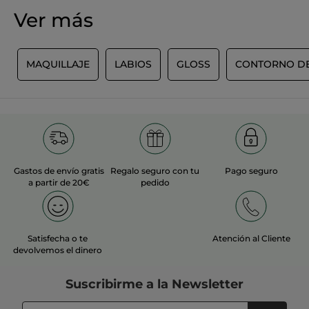
Ver más
Recomienda este producto
Sí
Inicialmente publicado en yves-rocher.fr
S
MAQUILLAJE
LABIOS
GLOSS
CONTORNO DE
MÁS
Gastos de envío gratis
Regalo seguro con tu
Pago seguro
a partir de 20€
pedido
Satisfecha o te
Atención al Cliente
devolvemos el dinero
Suscribirme a
la Newsletter