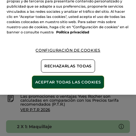
propias y de terceros para presentarle contenido personalizado y
de
Barra
publicidad que se adapte a sus preferencias, proponerle servicios
105. Mora Intenso
de
vinculados a las redes sociales y analizar el tráfico del sitio. Al hacer
Labios
clic en "Aceptar todas las cookies", usted acepta el uso de todas las
Líquida
cookies colocadas en nuestro sitio web. Para saber más sobre
Cantidad
L'Elixir
nuestro uso de cookies, haga clic en "Configuración de cookies" en el
banner o consulte nuestra
Politica privacidad
AÑADIR A MI CESTA
CONFIGURACIÓN DE COOKIES
Entrega entre 5 a 8 días hábiles
RECHAZARLAS TODAS
Pago Seguro
ACEPTAR TODAS LAS COOKIES
Satisfecho o te devolvemos el dinero
Las promociones o ventajas Yves Rocher son
calculadas en comparación con los Precios tarifa
recomendados (P.T.R.)
VER P.T.R 2026
2 X 1: Maquillaje