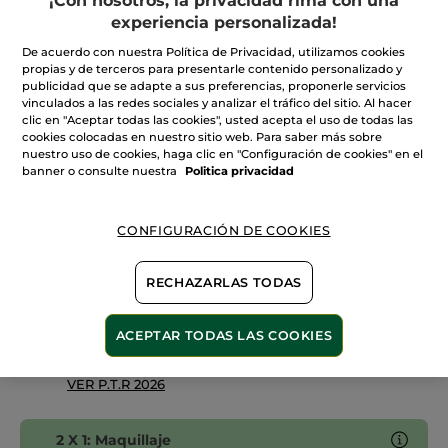
¡Con nosotros, la privacidad rima con una
Leer
reseñas
+19
experiencia personalizada!
de
Barra
De acuerdo con nuestra Política de Privacidad, utilizamos cookies
120. Nude Hellebore
de
propias y de terceros para presentarle contenido personalizado y
Labios
Satin
publicidad que se adapte a sus preferencias, proponerle servicios
Cantidad
Rouge
vinculados a las redes sociales y analizar el tráfico del sitio. Al hacer
Botanique
clic en "Aceptar todas las cookies", usted acepta el uso de todas las
cookies colocadas en nuestro sitio web. Para saber más sobre
nuestro uso de cookies, haga clic en "Configuración de cookies" en el
AÑADIR A MI CESTA
banner o consulte nuestra
Politica privacidad
CONFIGURACIÓN DE COOKIES
Entrega entre 5 a 8 días hábiles
Pago Seguro
RECHAZARLAS TODAS
Satisfecho o te devolvemos el dinero
ACEPTAR TODAS LAS COOKIES
Las promociones o ventajas Yves Rocher son
calculadas en comparación con los Precios tarifa
recomendados (P.T.R.)
VER P.T.R 2026
2 X 1: Maquillaje