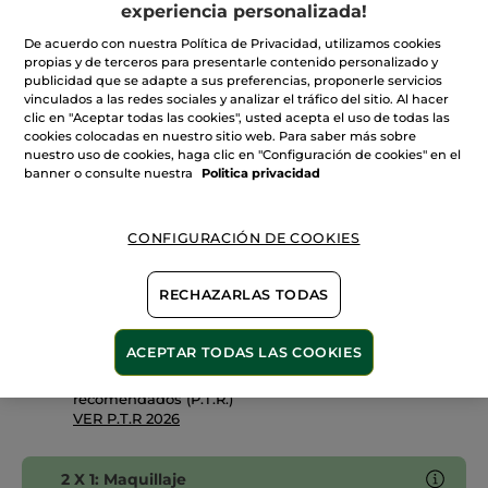
Leer
experiencia personalizada!
reseñas
+12
de
De acuerdo con nuestra Política de Privacidad, utilizamos cookies
Barra
315. Rouge Vermeille
propias y de terceros para presentarle contenido personalizado y
de
Labios
publicidad que se adapte a sus preferencias, proponerle servicios
Mate
vinculados a las redes sociales y analizar el tráfico del sitio. Al hacer
Cantidad
Rouge
clic en "Aceptar todas las cookies", usted acepta el uso de todas las
Botanique
cookies colocadas en nuestro sitio web. Para saber más sobre
nuestro uso de cookies, haga clic en "Configuración de cookies" en el
banner o consulte nuestra
Politica privacidad
AÑADIR A MI CESTA
CONFIGURACIÓN DE COOKIES
Entrega entre 5 a 8 días hábiles
Pago Seguro
RECHAZARLAS TODAS
Satisfecho o te devolvemos el dinero
ACEPTAR TODAS LAS COOKIES
Las promociones o ventajas Yves Rocher son
calculadas en comparación con los Precios tarifa
recomendados (P.T.R.)
VER P.T.R 2026
2 X 1: Maquillaje