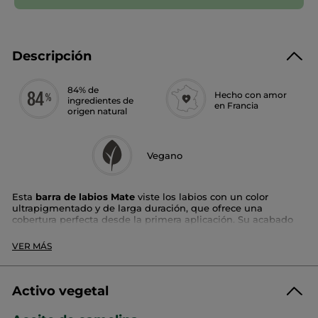
Descripción
84% de
Hecho con amor
ingredientes de
en Francia
origen natural
Vegano
Esta
barra de labios Mate
viste los labios con un color
ultrapigmentado y de larga duración, que ofrece una
cobertura perfecta desde la primera aplicación. Su acabado
mate luminoso proporciona un
color intenso de larga
duración
.
VER MÁS
Esta fórmula, enriquecida con aceite de camelina,
nutre,
hidrata y cuida tus labios
. Garantiza un confort
prolongado
de hasta 24 h
. Visiblemente más lisos y suaves, los labios
Activo vegetal
*
presentan un
52%
más de hidratación
. Su textura cremosa
*
*
envuelve los labios con suavidad sin desplazarse hacia las