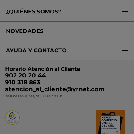
Seguimiento de mi pedido
¿QUIÉNES SOMOS?
Tratamientos de Belleza
Fundación Yves Rocher
Encuentra tu Centro de Belleza
NOVEDADES
¿Quiénes somos?
Mi club Yves Rocher
Regalo por compra
Expertos en Cosmética Dermo-botánica
Condiciones promocionales
AYUDA Y CONTACTO
Rebajas
Nuestros compromisos
Preguntas y respuestas
Colección de Navidad
Trabaja con nosotros
Horario Atención al Cliente
Contacto
Ideas de Regalo
902 20 20 44
Conviértete en Franquiciada
910 318 863
Colección Monoi
atencion_al_cliente@yrnet.com
Novedades del mes
de lunes a viernes, de 9:00 a 19:00 h
Promociones del mes