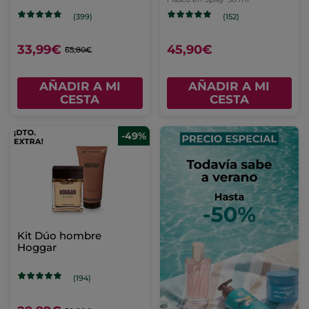
(399)
(152)
33,99€
45,90€
65,80€
AÑADIR A MI
AÑADIR A MI
CESTA
CESTA
-49%
Kit Dúo hombre
Hoggar
(194)