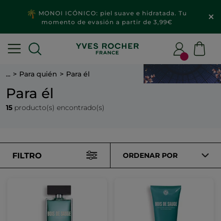
MONOI ICÓNICO: piel suave e hidratada. Tu
momento de evasión a partir de 3,99€
...
Para quién
Para él
Para él
15
producto(s) encontrado(s)
FILTRO
ORDENAR POR