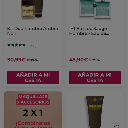
Kit Dúo hombre Ambre
1+1 Bois de Sauge
Noir
Hombre - Eau de
Toilette 50ml
(98)
30,99€
45,90€
61,80€
91,80€
AÑADIR A MI
AÑADIR A MI
CESTA
CESTA