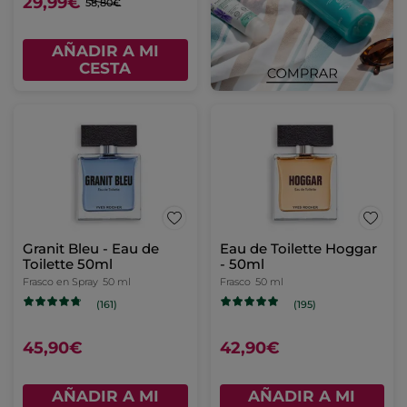
29,99€
58,80€
AÑADIR A MI
CESTA
Granit Bleu - Eau de
Eau de Toilette Hoggar
Toilette 50ml
- 50ml
Frasco en Spray
50 ml
Frasco
50 ml
(161)
(195)
45,90€
42,90€
AÑADIR A MI
AÑADIR A MI