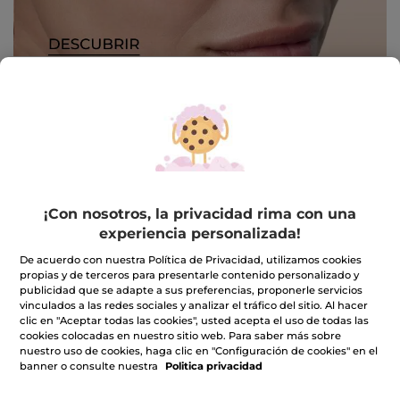
-25%
Rutina Facial hombre
Granit Bleu - Eau de
¡Con nosotros, la privacidad rima con una
Toilette 100ml
experiencia personalizada!
Frasco en Spray
100 ml
De acuerdo con nuestra Política de Privacidad, utilizamos cookies
(4)
(455)
propias y de terceros para presentarle contenido personalizado y
publicidad que se adapte a sus preferencias, proponerle servicios
vinculados a las redes sociales y analizar el tráfico del sitio. Al hacer
35,99€
59,90€
47,70€
clic en "Aceptar todas las cookies", usted acepta el uso de todas las
cookies colocadas en nuestro sitio web. Para saber más sobre
nuestro uso de cookies, haga clic en "Configuración de cookies" en el
AÑADIR A MI
AÑADIR A MI
banner o consulte nuestra
Politica privacidad
CESTA
CESTA