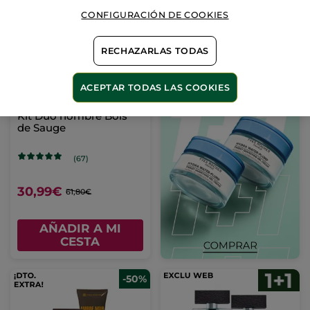
CONFIGURACIÓN DE COOKIES
-50%
RECHAZARLAS TODAS
ACEPTAR TODAS LAS COOKIES
Kit Dúo hombre Bois
de Sauge
(67)
30,99€
61,80€
AÑADIR A MI
CESTA
-50%