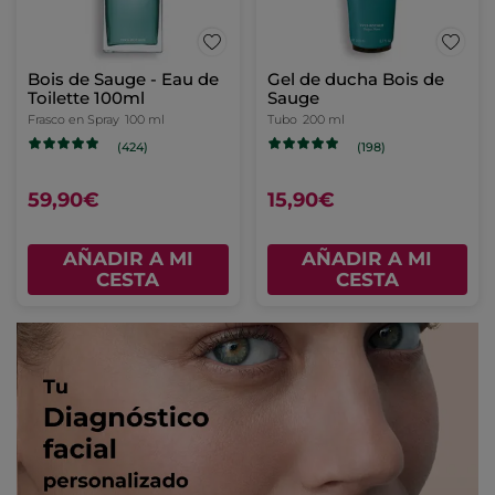
Bois de Sauge - Eau de
Gel de ducha Bois de
Toilette 100ml
Sauge
Frasco en Spray
100 ml
Tubo
200 ml
(424)
(198)
59,90€
15,90€
AÑADIR A MI
AÑADIR A MI
CESTA
CESTA