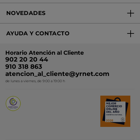
Fundación Yves Rocher
Encuentra tu Centro de Belleza
NOVEDADES
¿Quiénes somos?
Mi club Yves Rocher
Regalo por compra
Expertos en Cosmética Dermo-botánica
Condiciones promocionales
AYUDA Y CONTACTO
Rebajas
Nuestros compromisos
Preguntas y respuestas
Colección de Navidad
Trabaja con nosotros
Horario Atención al Cliente
Contacto
Ideas de Regalo
902 20 20 44
Conviértete en Franquiciada
910 318 863
Colección Monoi
atencion_al_cliente@yrnet.com
Novedades del mes
de lunes a viernes, de 9:00 a 19:00 h
Promociones del mes