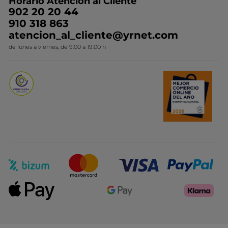
Horario Atención al Cliente
Contacto
Ideas de Regalo
902 20 20 44
Conviértete en Franquiciada
910 318 863
Colección Monoi
atencion_al_cliente@yrnet.com
Novedades del mes
de lunes a viernes, de 9:00 a 19:00 h
Promociones del mes