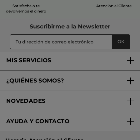
Satisfecha o te
Atención al Cliente
devolvemos el dinero
Suscribirme a
la Newsletter
OK
MIS SERVICIOS
Seguimiento de mi pedido
¿QUIÉNES SOMOS?
Tratamientos de Belleza
Fundación Yves Rocher
Encuentra tu Centro de Belleza
NOVEDADES
¿Quiénes somos?
Mi club Yves Rocher
Regalo por compra
Expertos en Cosmética Dermo-botánica
Condiciones promocionales
AYUDA Y CONTACTO
Rebajas
Nuestros compromisos
Preguntas y respuestas
Colección de Navidad
Trabaja con nosotros