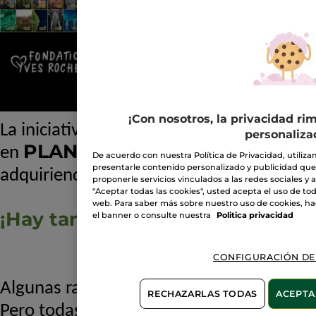
¡Con nosotros, la privacidad ri
La iniciativa Plantemos por el Planeta se
personaliza
PLANT FOR LIFE
en
De acuerdo con nuestra Política de Privacidad, utiliza
presentarle contenido personalizado y publicidad que 
adquiriendo un carácter más global
proponerle servicios vinculados a las redes sociales y ana
"Aceptar todas las cookies", usted acepta el uso de tod
web. Para saber más sobre nuestro uso de cookies, hag
¡Hay tantas razones para plantar
el banner o consulte nuestra
Politica privacidad
CONFIGURACIÓN DE
Algunas razones son universales y nos un
RECHAZARLAS TODAS
ACEPTA
Pero todas con un objetivo común, prote