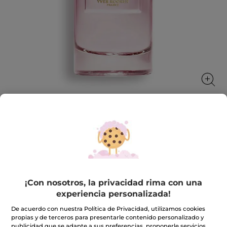
Eau de Parfum Sur La Lande
El poder de un soplo de flores silvestres
100 ml
★★★★★
★★★★★
4.7
(601)
INCLUIR UNA RESEÑA
¡Con nosotros, la privacidad rima con una
4.7
experiencia personalizada!
de
41,50€
69,90€
-41%
5
De acuerdo con nuestra Política de Privacidad, utilizamos cookies
estrellas.
propias y de terceros para presentarle contenido personalizado y
Leer
Cantidad
reseñas
publicidad que se adapte a sus preferencias, proponerle servicios