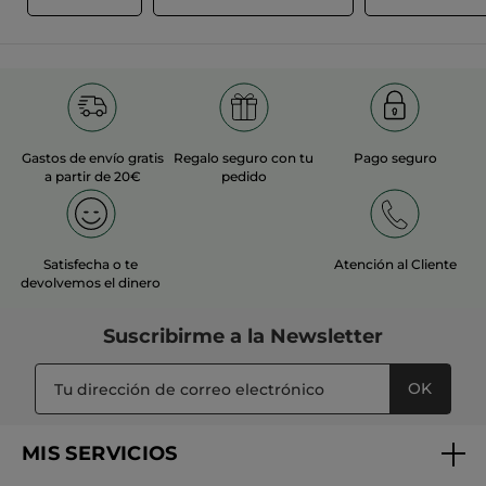
★★★★★
★★★★★
el
5
contenido
J'adore ce produit
que
de
Je l'achète souvent et je fan
hay
5
a
estrellas.
continuación
TRADUCIR CON GOOGLE
Inicialmente publicado en yves-rocher.fr
Gastos de envío gratis
Regalo seguro con tu
Pago seguro
a partir de 20€
pedido
MÁS
Satisfecha o te
Atención al Cliente
devolvemos el dinero
Suscribirme a
la Newsletter
OK
MIS SERVICIOS