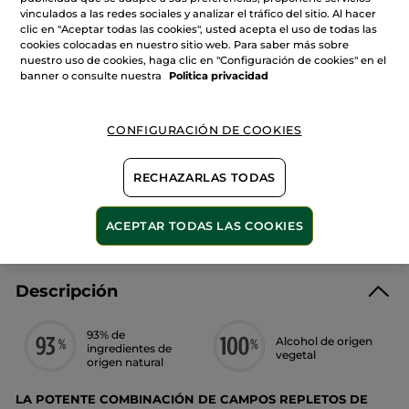
de
vinculados a las redes sociales y analizar el tráfico del sitio. Al hacer
Eau
clic en "Aceptar todas las cookies", usted acepta el uso de todas las
de
Parfum
cookies colocadas en nuestro sitio web. Para saber más sobre
AÑADIR A MI CESTA
Sur
nuestro uso de cookies, haga clic en "Configuración de cookies" en el
La
banner o consulte nuestra
Politica privacidad
Lande
Pago Seguro
CONFIGURACIÓN DE COOKIES
Satisfecho o te devolvemos el dinero
RECHAZARLAS TODAS
Las promociones o ventajas Yves Rocher son
calculadas en comparación con los Precios tarifa
recomendados (P.T.R.)
ACEPTAR TODAS LAS COOKIES
VER P.T.R 2026
Descripción
93% de
Alcohol de origen
ingredientes de
vegetal
origen natural
LA POTENTE COMBINACIÓN DE CAMPOS REPLETOS DE