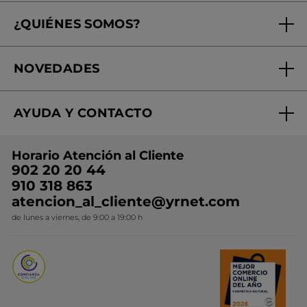
Seguimiento de mi pedido
¿QUIÉNES SOMOS?
Tratamientos de Belleza
Fundación Yves Rocher
Encuentra tu Centro de Belleza
NOVEDADES
¿Quiénes somos?
Mi club Yves Rocher
Regalo por compra
Expertos en Cosmética Dermo-botánica
Condiciones promocionales
AYUDA Y CONTACTO
Rebajas
Nuestros compromisos
Preguntas y respuestas
Colección de Navidad
Trabaja con nosotros
Horario Atención al Cliente
Contacto
Ideas de Regalo
902 20 20 44
Conviértete en Franquiciada
910 318 863
Colección Monoi
atencion_al_cliente@yrnet.com
Novedades del mes
de lunes a viernes, de 9:00 a 19:00 h
Promociones del mes