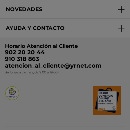
Fundación Yves Rocher
Encuentra tu Centro de Belleza
NOVEDADES
¿Quiénes somos?
Mi club Yves Rocher
Regalo por compra
Expertos en Cosmética Dermo-botánica
Condiciones promocionales
AYUDA Y CONTACTO
Rebajas
Nuestros compromisos
Preguntas y respuestas
Colección de Navidad
Trabaja con nosotros
Horario Atención al Cliente
Contacto
Ideas de Regalo
902 20 20 44
Conviértete en Franquiciada
910 318 863
Colección Monoi
atencion_al_cliente@yrnet.com
Novedades del mes
de lunes a viernes, de 9:00 a 19:00 h
Promociones del mes