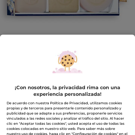
Kit Colección Sо́lidos
¡Con nosotros, la privacidad rima con una
Una colección de sólidos en formato mini que
experiencia personalizada!
promete una belleza más comprometida
1 pieces
De acuerdo con nuestra Política de Privacidad, utilizamos cookies
propias y de terceros para presentarle contenido personalizado y
★★★★★
★★★★★
4.0
(3)
INCLUIR UNA RESEÑA
publicidad que se adapte a sus preferencias, proponerle servicios
vinculados a las redes sociales y analizar el tráfico del sitio. Al hacer
4
de
9,95€
clic en "Aceptar todas las cookies", usted acepta el uso de todas las
12,99€
-23%
5
cookies colocadas en nuestro sitio web. Para saber más sobre
estrellas.
nuestro uso de cookies, haga clic en "Configuración de cookies" en el
Leer