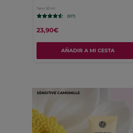
Efectividad
Tarro
50 ml
4.5
(517)
Relación calidad-precio
4.4
23,90€
Placer de uso
4.5
A
AÑADIR A MI CESTA
SENSITIVE CAMOMILLE