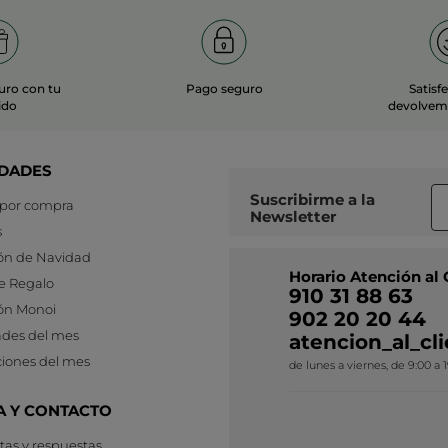
uro con tu
Pago seguro
Satisf
ido
devolvemo
DADES
Suscribirme a
la
 por compra
Newsletter
s
ón de Navidad
Horario Atención al 
e Regalo
910 31 88 63
ón Monoi
902 20 20 44
des del mes
atencion_al_c
iones del mes
de lunes a viernes, de 9:00 a 
A Y CONTACTO
as y respuestas