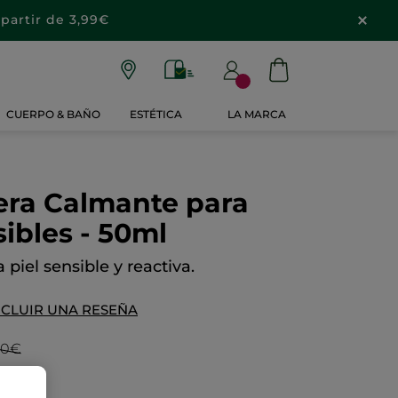
partir de 3,99€
CUERPO & BAÑO
ESTÉTICA
LA MARCA
era Calmante para
sibles - 50ml
 piel sensible y reactiva.
NCLUIR UNA RESEÑA
90€