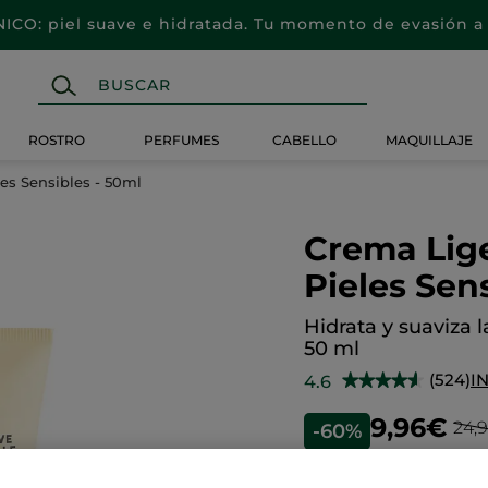
CO: piel suave e hidratada. Tu momento de evasión a 
ROSTRO
PERFUMES
CABELLO
MAQUILLAJE
es Sensibles - 50ml
Crema Lig
Pieles Sen
Hidrata y suaviza la
50 ml
(524)
I
4.6
★★★★★
★★★★★
4.6
de
9,96€
24,
-60%
5
estrellas.
Leer
reseñas
Cantidad
de