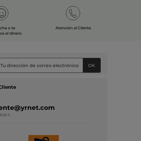
echa o te
Atención al Cliente
s el dinero
OK
Cliente
liente@yrnet.com
19:00 h