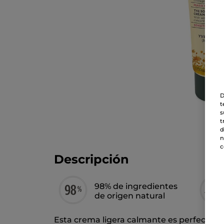
D
t
s
t
d
n
c
Descripción
98% de ingredientes
de origen natural
Esta crema ligera calmante es perfecta pa