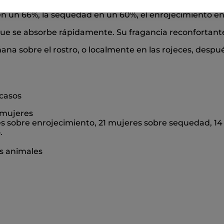
tras sensaciones de incomodidad. Después de un mes, no
n un 66%, la sequedad en un 60%, el enrojecimiento en 
 que se absorbe rápidamente. Su fragancia reconfortante
na sobre el rostro, o localmente en las rojeces, despué
 casos
5 mujeres
es sobre enrojecimiento, 21 mujeres sobre sequedad, 14
.
s animales