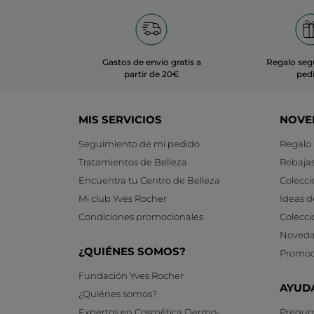
Gastos de envío gratis a
Regalo seg
partir de 20€
ped
MIS SERVICIOS
NOVE
Seguimiento de mi pedido
Regalo
Tratamientos de Belleza
Rebaja
Encuentra tu Centro de Belleza
Colecci
Mi club Yves Rocher
Ideas d
Condiciones promocionales
Colecci
Noveda
¿QUIÉNES SOMOS?
Promoc
Fundación Yves Rocher
AYUD
¿Quiénes somos?
Expertos en Cosmética Dermo-
Pregunt