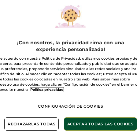
Crema
Ligera
Calmante
A
para
Pieles
Sensibles
-
50ml
Entrega entre 
¡Con nosotros, la privacidad rima con una
Pago Seguro
experiencia personalizada!
Satisfecho o t
e acuerdo con nuestra Política de Privacidad, utilizamos cookies propias y d
erceros para presentarle contenido personalizado y publicidad que se adapt
Las promociones 
us preferencias, proponerle servicios vinculados a las redes sociales y analizar
comparación con 
ráfico del sitio. Al hacer clic en "Aceptar todas las cookies", usted acepta el us
VER P.T.R 2026
e todas las cookies colocadas en nuestro sitio web. Para saber más sobre
uestro uso de cookies, haga clic en "Configuración de cookies" en el banner 
onsulte nuestra
Politica privacidad
CONFIGURACIÓN DE COOKIES
Sin perfume
Con Manzanilla B
RECHAZARLAS TODAS
ACEPTAR TODAS LAS COOKIES
ra pieles sensibles y reactivas y que son propensas al