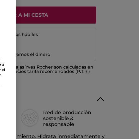
ÑADIR A MI CESTA
5 a 8 días hábiles
e devolvemos el dinero
e
e a
o ventajas Yves Rocher son calculadas en
 el
los Precios tarifa recomendados (P.T.R.)
o
o
Red de producción
io
sostenible &
responsable
 enrojecimiento. Hidrata inmediatamente y