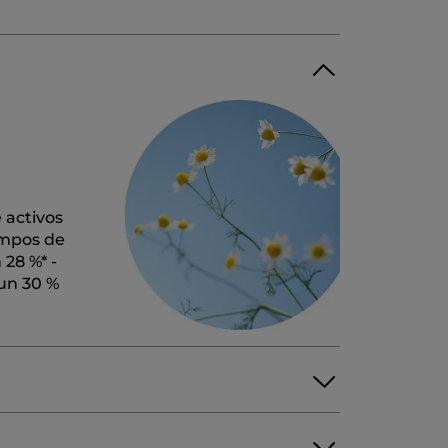
 activos
ampos de
 28 %* -
 un 30 %