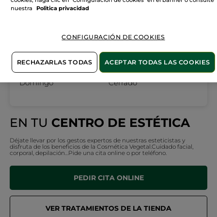
cookies, haga clic en "Configuración de cookies" en el banner o consulte
Lunes
10:00 - 21:00
nuestra
Politica privacidad
Martes
10:00 - 21:00
Miércoles
10:00 - 21:00
CONFIGURACIÓN DE COOKIES
Jueves
10:00 - 21:00
Viernes
10:00 - 21:00
RECHAZARLAS TODAS
ACEPTAR TODAS LAS COOKIES
Sábado
10:00 - 21:00
Domingo
Cerrado
EN TU
CENTRO DE ESTÉTICA
Déjate llevar por los gestos expertos de nuestras esteticistas y
disfruta de los beneficios de la Cosmética Vegetal.Cuidado facial,
corporal, depilación…Pide una cita online o por teléfono.
PEDIR CITA ONLINE
VER TRATAMIENTOS DE LA TIENDA