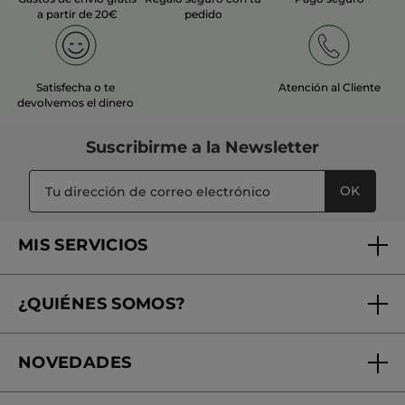
a partir de 20€
pedido
Satisfecha o te
Atención al Cliente
devolvemos el dinero
Suscribirme a
la Newsletter
OK
MIS SERVICIOS
Seguimiento de mi pedido
¿QUIÉNES SOMOS?
Tratamientos de Belleza
Fundación Yves Rocher
Encuentra tu Centro de Belleza
NOVEDADES
¿Quiénes somos?
Mi club Yves Rocher
Regalo por compra
Expertos en Cosmética Dermo-botánica
Condiciones promocionales