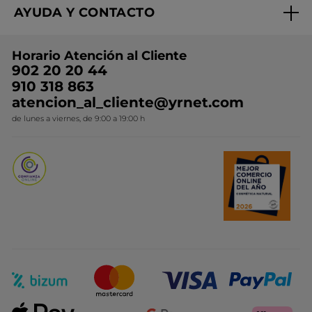
AYUDA Y CONTACTO
Rebajas
Nuestros compromisos
Trabaja con nosotros
Colección de Navidad
Preguntas y respuestas
Horario Atención al Cliente
Conviértete en Franquiciada
Ideas de Regalo
Contacto
902 20 20 44
910 318 863
Colección Monoi
atencion_al_cliente@yrnet.com
Novedades del mes
de lunes a viernes, de 9:00 a 19:00 h
Promociones del mes