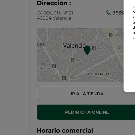
Dirección :
D
C/ COLON, N° 21
96351892
t
46004 Valencia
s
t
d
n
c
IR A LA TIENDA
PEDIR CITA ONLINE
Horario comercial