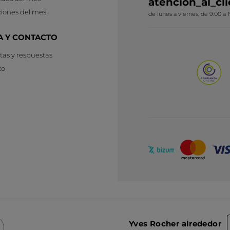
atencion_al_c
iones del mes
de lunes a viernes, de 9:00 a 
A Y CONTACTO
as y respuestas
to
Yves Rocher alrededor