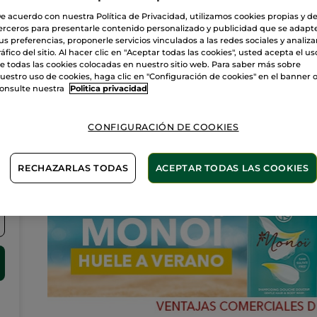
esteticistas y disfruta de los beneficios de la Cosmética
Vegetal.Cuidado facial, corporal, depilación…Pide una cita
e acuerdo con nuestra Política de Privacidad, utilizamos cookies propias y d
online o por teléfono.
3
erceros para presentarle contenido personalizado y publicidad que se adapt
us preferencias, proponerle servicios vinculados a las redes sociales y analizar
VER TRATAMIENTOS DE LA TIENDA
ráfico del sitio. Al hacer clic en "Aceptar todas las cookies", usted acepta el us
e todas las cookies colocadas en nuestro sitio web. Para saber más sobre
uestro uso de cookies, haga clic en "Configuración de cookies" en el banner 
onsulte nuestra
Politica privacidad
Novedades
CONFIGURACIÓN DE COOKIES
RECHAZARLAS TODAS
ACEPTAR TODAS LAS COOKIES