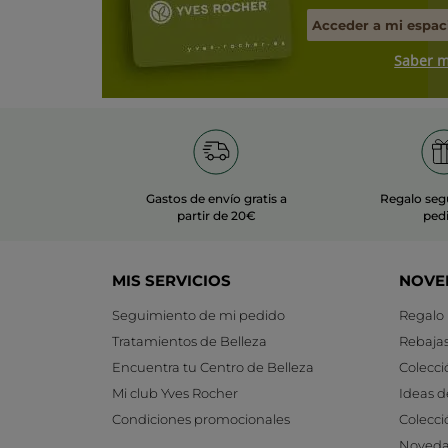
Acceder a mi espac
Saber 
Gastos de envío gratis a
Regalo seg
partir de 20€
ped
MIS SERVICIOS
NOVE
Seguimiento de mi pedido
Regalo
Tratamientos de Belleza
Rebaja
Encuentra tu Centro de Belleza
Colecci
Mi club Yves Rocher
Ideas d
Condiciones promocionales
Colecci
Noveda