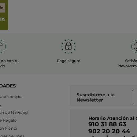
io
más
uro con tu
Pago seguro
Satisf
ido
devolvemo
DADES
Suscribirme a
la
 por compra
Newsletter
s
ón de Navidad
Horario Atención al 
e Regalo
910 31 88 63
ón Monoi
902 20 20 44
des del mes