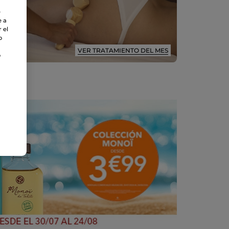
e
e a
 el
o
VER TRATAMIENTO DEL MES
o