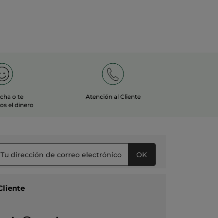
echa o te
Atención al Cliente
s el dinero
OK
Cliente