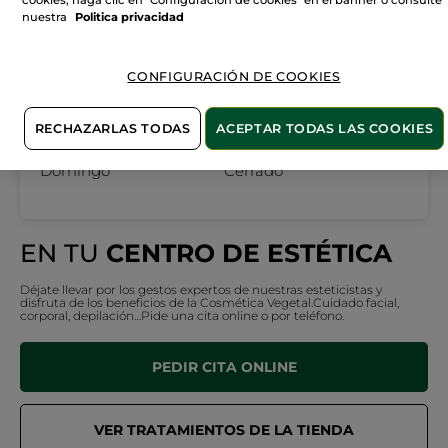
cookies, haga clic en "Configuración de cookies" en el banner o consulte
Lunes
10:00 - 22:00
nuestra
Politica privacidad
Martes
10:00 - 22:00
Miércoles
10:00 - 22:00
CONFIGURACIÓN DE COOKIES
Jueves
10:00 - 22:00
Viernes
10:00 - 22:00
RECHAZARLAS TODAS
ACEPTAR TODAS LAS COOKIES
Sábado
10:00 - 22:00
Domingo
Cerrado
EN TU
CENTRO DE ESTÉTICA
Déjate llevar por los gestos expertos de nuestras esteticistas y
disfruta de los beneficios de la Cosmética Vegetal.Cuidado facial,
corporal, depilación…Pide una cita online o por teléfono.
PEDIR CITA ONLINE
VER TRATAMIENTOS DE LA TIENDA