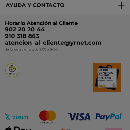
AYUDA Y CONTACTO
Rebajas
Nuestros compromisos
Preguntas y respuestas
Colección de Navidad
Trabaja con nosotros
Horario Atención al Cliente
Contacto
Ideas de Regalo
902 20 20 44
Conviértete en Franquiciada
910 318 863
Colección Monoi
atencion_al_cliente@yrnet.com
Novedades del mes
de lunes a viernes, de 9:00 a 19:00 h
Promociones del mes