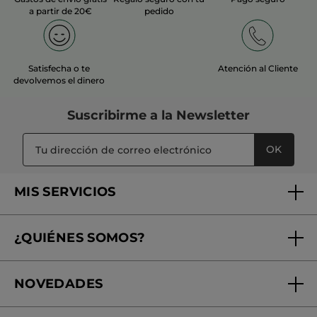
a partir de 20€
pedido
Satisfecha o te
Atención al Cliente
devolvemos el dinero
Suscribirme a
la Newsletter
OK
MIS SERVICIOS
Seguimiento de mi pedido
¿QUIÉNES SOMOS?
Tratamientos de Belleza
Fundación Yves Rocher
Encuentra tu Centro de Belleza
NOVEDADES
¿Quiénes somos?
Mi club Yves Rocher
Regalo por compra
Expertos en Cosmética Dermo-botánica
Condiciones promocionales