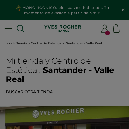
MONOI ICÓNICO: piel suave e hidratada. Tu
momento de evasión a partir de 3,99€
Inicio
Tienda y Centro de Estética
Santander - Valle Real
Mi tienda
y Centro de
Estética
:
Santander - Valle
Real
BUSCAR OTRA TIENDA