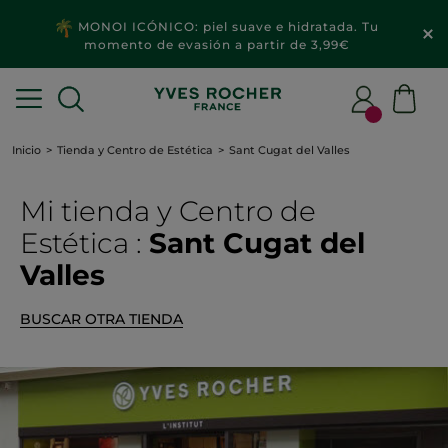
MONOI ICÓNICO: piel suave e hidratada. Tu
momento de evasión a partir de 3,99€
Inicio
Tienda y Centro de Estética
Sant Cugat del Valles
Mi tienda
y Centro de
Estética
:
Sant Cugat del
Valles
BUSCAR OTRA TIENDA