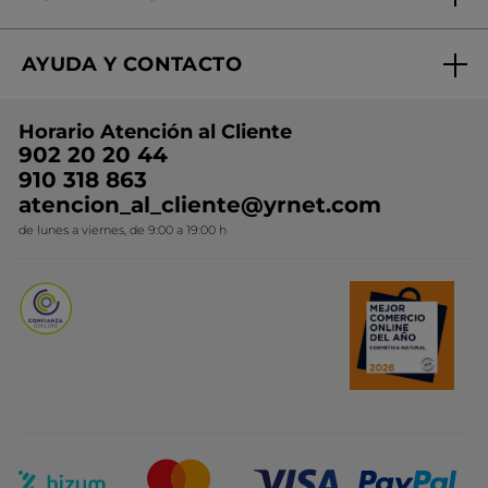
¿Quiénes somos?
Mi club Yves Rocher
Regalo por compra
Expertos en Cosmética Dermo-botánica
Condiciones promocionales
AYUDA Y CONTACTO
Rebajas
Nuestros compromisos
Preguntas y respuestas
Colección de Navidad
Trabaja con nosotros
Horario Atención al Cliente
Contacto
Ideas de Regalo
902 20 20 44
Conviértete en Franquiciada
910 318 863
Colección Monoi
atencion_al_cliente@yrnet.com
Novedades del mes
de lunes a viernes, de 9:00 a 19:00 h
Promociones del mes