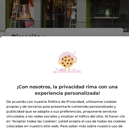
Dirección :
PLAÇA OCTAVIA, N° 1
BIS.
ESQ. SANTIAGO
RUSIÑOL
08172 SANT CUGAT DEL
VALLES
VER EN EL MAPA
¡Con nosotros, la privacidad rima con una
IR A LA TIENDA
experiencia personalizada!
De acuerdo con nuestra Política de Privacidad, utilizamos cookies
932500495
propias y de terceros para presentarle contenido personalizado y
publicidad que se adapte a sus preferencias, proponerle servicios
vinculados a las redes sociales y analizar el tráfico del sitio. Al hacer clic
Horario comercial
en "Aceptar todas las cookies", usted acepta el uso de todas las cookies
colocadas en nuestro sitio web. Para saber más sobre nuestro uso de