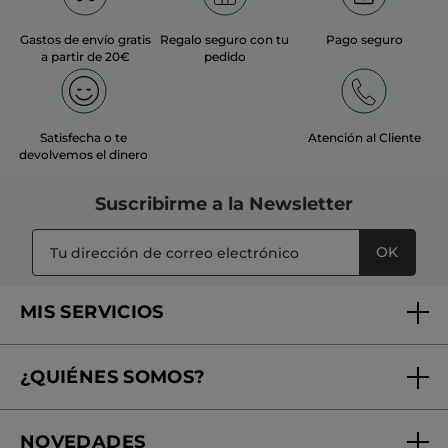
Gastos de envío gratis
Regalo seguro con tu
Pago seguro
a partir de 20€
pedido
Satisfecha o te
Atención al Cliente
devolvemos el dinero
Suscribirme a
la Newsletter
OK
MIS SERVICIOS
Seguimiento de mi pedido
¿QUIÉNES SOMOS?
Tratamientos de Belleza
Fundación Yves Rocher
Encuentra tu Centro de Belleza
NOVEDADES