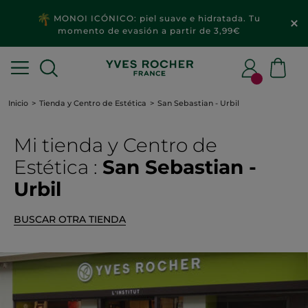
MONOI ICÓNICO: piel suave e hidratada. Tu
momento de evasión a partir de 3,99€
Inicio
Tienda y Centro de Estética
San Sebastian - Urbil
Mi tienda
y Centro de
Estética
:
San Sebastian -
Urbil
BUSCAR OTRA TIENDA