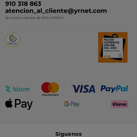
910 318 863
Colección Monoi
atencion_al_cliente@yrnet.com
Novedades del mes
de lunes a viernes, de 9:00 a 19:00 h
Promociones del mes
Síguenos