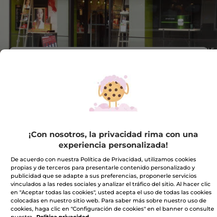
Dirección :
C.C. URBIL. LOCAL B-
02C
C/ TXIKIERDI AUZOA, 7
20170 Usurbil
VER EN EL MAPA
IR A LA TIENDA
¡Con nosotros, la privacidad rima con una
experiencia personalizada!
943376918
De acuerdo con nuestra Política de Privacidad, utilizamos cookies
propias y de terceros para presentarle contenido personalizado y
publicidad que se adapte a sus preferencias, proponerle servicios
vinculados a las redes sociales y analizar el tráfico del sitio. Al hacer clic
Horario comercial
en "Aceptar todas las cookies", usted acepta el uso de todas las cookies
colocadas en nuestro sitio web. Para saber más sobre nuestro uso de
cookies, haga clic en "Configuración de cookies" en el banner o consulte
nuestra
Politica privacidad