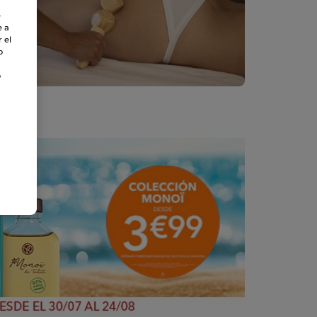
e
e a
 el
o
o