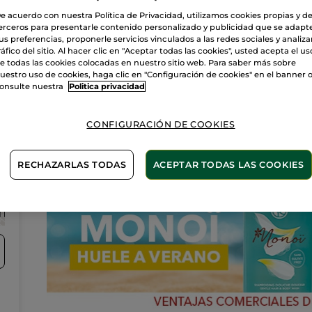
esteticistas y disfruta de los beneficios de la Cosmética
Vegetal.
e acuerdo con nuestra Política de Privacidad, utilizamos cookies propias y d
Cuidado facial, corporal, depilación…Pide una cita por
erceros para presentarle contenido personalizado y publicidad que se adapt
5
teléfono.
us preferencias, proponerle servicios vinculados a las redes sociales y analizar
ráfico del sitio. Al hacer clic en "Aceptar todas las cookies", usted acepta el us
e todas las cookies colocadas en nuestro sitio web. Para saber más sobre
uestro uso de cookies, haga clic en "Configuración de cookies" en el banner 
onsulte nuestra
Politica privacidad
Novedades
CONFIGURACIÓN DE COOKIES
RECHAZARLAS TODAS
ACEPTAR TODAS LAS COOKIES