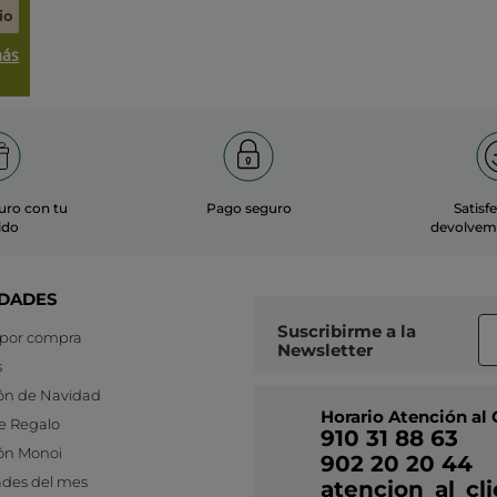
io
más
uro con tu
Pago seguro
Satisf
ido
devolvemo
DADES
Suscribirme a
la
 por compra
Newsletter
s
ón de Navidad
Horario Atención al 
e Regalo
910 31 88 63
ón Monoi
902 20 20 44
des del mes
atencion_al_c