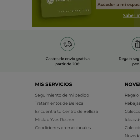
Acceder a mi espac
Saber 
Gastos de envío gratis a
Regalo seg
partir de 20€
ped
MIS SERVICIOS
NOVE
Seguimiento de mi pedido
Regalo
Tratamientos de Belleza
Rebaja
Encuentra tu Centro de Belleza
Colecci
Mi club Yves Rocher
Ideas d
Condiciones promocionales
Colecci
Noveda