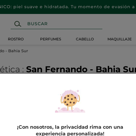
CO: piel suave e hidratada. Tu momento de evasión a 
ROSTRO
PERFUMES
CABELLO
MAQUILLAJE
o - Bahia Sur
ética
:
San Fernando - Bahia Su
EN TU
CENTRO DE ESTÉTICA
Descubre nuestros
tratamientos
¡Con nosotros, la privacidad rima con una
experiencia personalizada!
Déjate llevar por los gestos expertos de nuestras