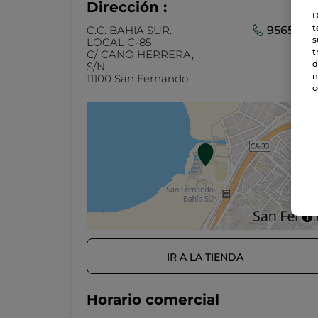
Dirección :
D
t
C.C. BAHIA SUR.
95659118
s
LOCAL C-85
t
C/ CANO HERRERA,
d
S/N
n
11100 San Fernando
c
IR A LA TIENDA
Horario comercial