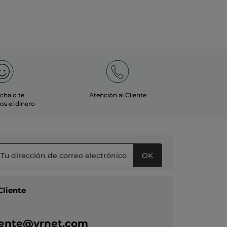
echa o te
Atención al Cliente
s el dinero
OK
Cliente
liente@yrnet.com